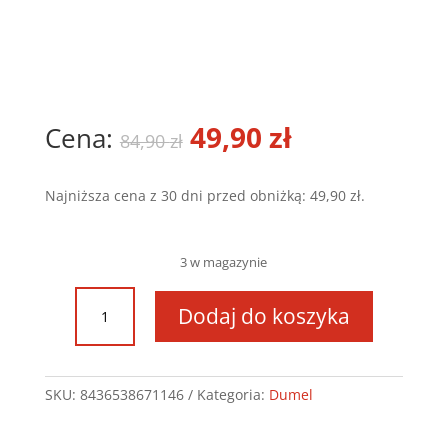
Pierwotna
49,90
zł
Aktualna
84,90
zł
cena
cena
Najniższa cena z 30 dni przed obniżką:
49,90
zł
.
wynosiła:
wynosi:
84,90 zł.
49,90 zł.
3 w magazynie
ilość
Dodaj do koszyka
Silly
Sam
klepsydra
-
SKU:
8436538671146
Kategoria:
Dumel
DD
67114