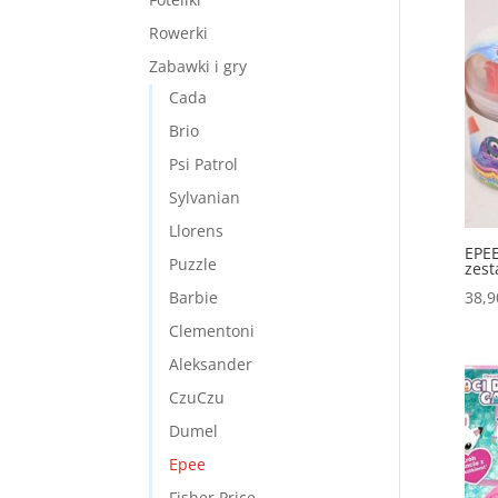
Rowerki
Zabawki i gry
Cada
Brio
Psi Patrol
Sylvanian
Llorens
EPEE
Puzzle
zes
Barbie
38,
Clementoni
Aleksander
CzuCzu
Dumel
Epee
Fisher Price