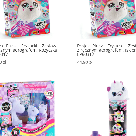
ekt Plusz – Fryzurki – Zestaw
Projekt Plusz – Fryzurki – Ze
cznym aerografem, Różyczka
z ręcznym aerografem, Iskie
0317
EP60317
90
zł
44,90
zł