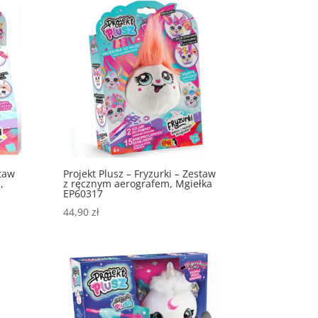
staw
Projekt Plusz – Fryzurki – Zestaw
,
z ręcznym aerografem, Mgiełka
EP60317
44,90
zł