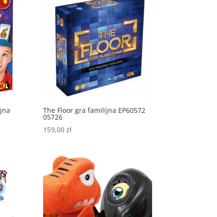
ijna
The Floor gra familijna EP60572
05726
159,00
zł