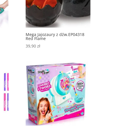
Mega Jajozaury z dźw.EP04318
Red Flame
39,90
zł