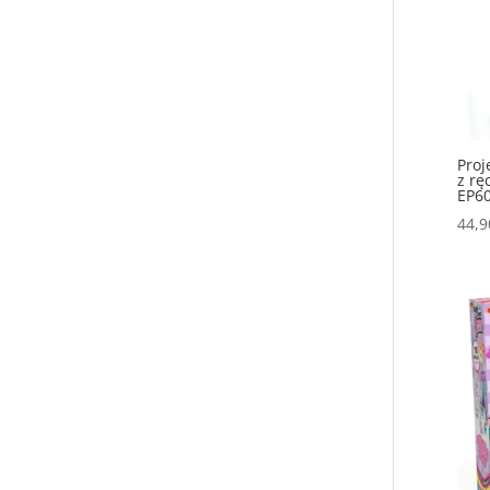
Proj
z rę
EP6
44,