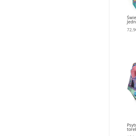
Świe
Jedn
72,
Psyt
tore