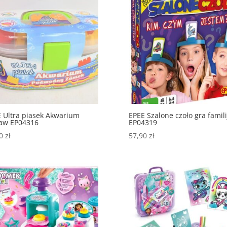
 Ultra piasek Akwarium
EPEE Szalone czoło gra famil
taw EP04316
EP04319
90
zł
57,90
zł