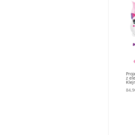
Proj
z el
Klej
84,