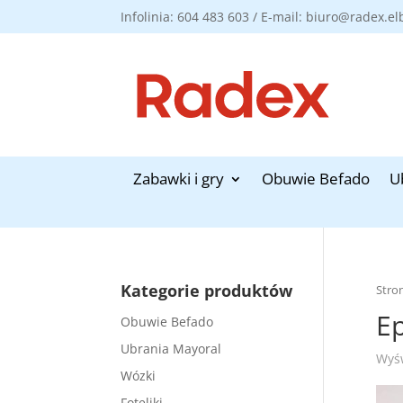
Infolinia: 604 483 603 / E-mail: biuro@radex.el
Zabawki i gry
Obuwie Befado
U
Kategorie produktów
Stro
E
Obuwie Befado
Ubrania Mayoral
Wyśw
Wózki
Foteliki