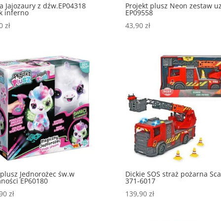
 Jajozaury z dźw.EP04318
Projekt plusz Neon zestaw u
k inferno
EP09558
90
zł
43,90
zł
.plusz Jednorożec św.w
Dickie SOS straż pożarna Sca
ności EP60180
371-6017
,90
zł
139,90
zł