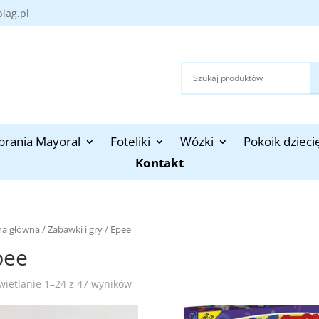
blag.pl
brania Mayoral
Foteliki
Wózki
Pokoik dzieci
Kontakt
na główna
/
Zabawki i gry
/ Epee
pee
Posortowane
ietlanie 1–24 z 47 wyników
według
najnowszych