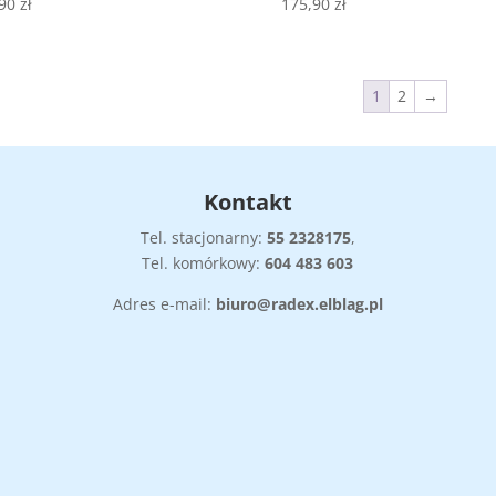
,90
zł
175,90
zł
1
2
→
Kontakt
Tel. stacjonarny:
55
2328175
,
Tel. komórkowy:
604 483 603
Adres e-mail:
biuro@radex.elblag.pl