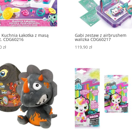
 Kuchnia Łakotka z masą
Gabi zestaw z airbrushem
t. CDG60216
walizka CDG60217
90
zł
119,90
zł