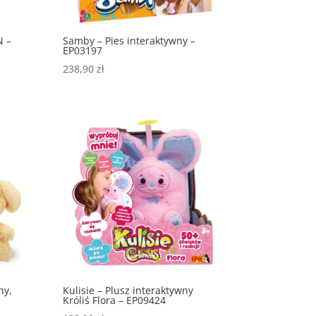
N –
Samby – Pies interaktywny –
EP03197
238,90
zł
ny,
Kulisie – Plusz interaktywny
Króliś Flora – EP09424