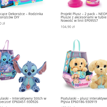
cące Dekorożce – Rodzinka
Projekt Plusz – 2 pack – NEO
orożców DIY
Plusze z akcesoriami w tubie
Nowość w linii EP09557
90
zł
104,90
zł
ulaski – Interaktywny Stitch w
Psytulaski – plusz interaktyw
beczce! EP60451-930926
Ptysia EP60186-930919