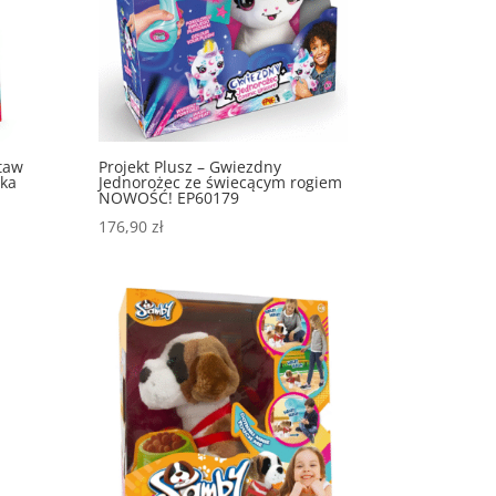
staw
Projekt Plusz – Gwiezdny
rka
Jednorożec ze świecącym rogiem
NOWOŚĆ! EP60179
176,90
zł