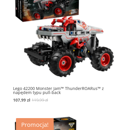
Lego 42200 Monster Jam™ ThunderROARus™ z
napędem typu pull-back
Pierwotna
Aktualna
107,99
zł
119,99
zł
cena
cena
wynosiła:
wynosi:
119,99 zł.
107,99 zł.
Promocja!