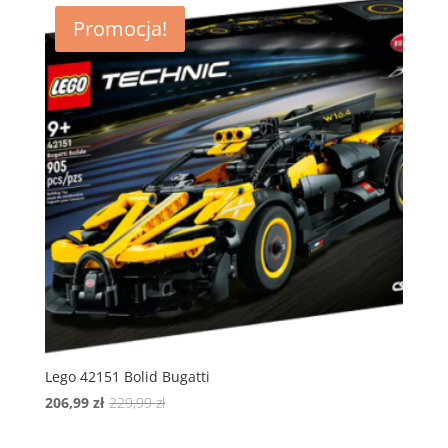
229,99 zł.
206,99 zł.
Promocja!
Lego 42151 Bolid Bugatti
Pierwotna
Aktualna
206,99
zł
229,99
zł
cena
cena
wynosiła:
wynosi: