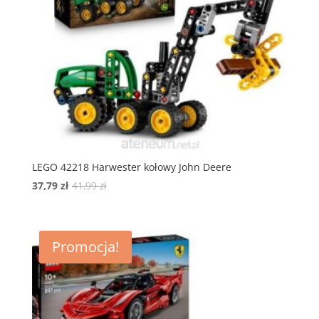
LEGO 42218 Harwester kołowy John Deere
Pierwotna
Aktualna
37,79
zł
41,99
zł
cena
cena
wynosiła:
wynosi:
41,99 zł.
37,79 zł.
Promocja!