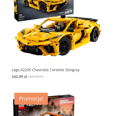
Lego 42205 Chevrolet Corvette Stingray
Pierwotna
Aktualna
242,99
zł
269,99
zł
cena
cena
wynosiła:
wynosi:
269,99 zł.
242,99 zł.
Promocja!