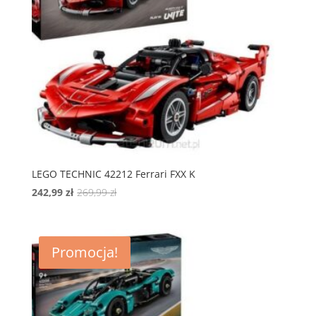
LEGO TECHNIC 42212 Ferrari FXX K
Pierwotna
Aktualna
242,99
zł
269,99
zł
cena
cena
wynosiła:
wynosi:
269,99 zł.
242,99 zł.
Promocja!