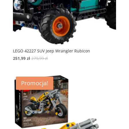
LEGO 42227 SUV Jeep Wrangler Rubicon
Pierwotna
Aktualna
251,99
zł
279,99
zł
cena
cena
wynosiła:
wynosi:
279,99 zł.
251,99 zł.
Promocja!