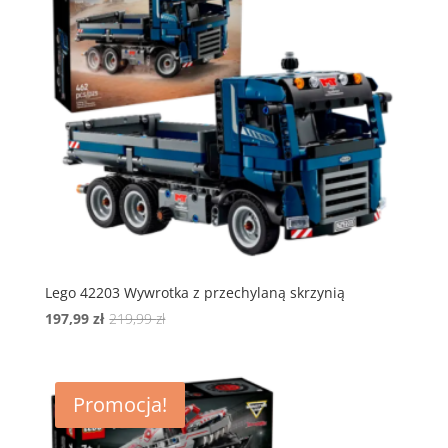
Lego 42203 Wywrotka z przechylaną skrzynią
Pierwotna
Aktualna
197,99
zł
219,99
zł
cena
cena
wynosiła:
wynosi:
219,99 zł.
197,99 zł.
Promocja!