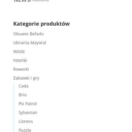
143,99
zł
159,99
zł
cena
cena
wynosiła:
wynosi:
159,99 zł.
143,99 zł.
Kategorie produktów
Obuwie Befado
Ubrania Mayoral
Wózki
Foteliki
Rowerki
Zabawki i gry
Cada
Brio
Psi Patrol
Sylvanian
Llorens
Puzzle