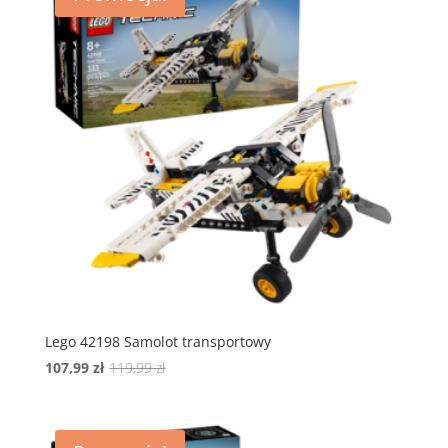
Lego 42198 Samolot transportowy
Pierwotna
Aktualna
107,99
zł
119,99
zł
cena
cena
wynosiła:
wynosi:
119,99 zł.
107,99 zł.