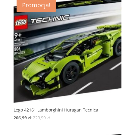
Promocja!
Lego 42161 Lamborghini Huragan Tecnica
Pierwotna
Aktualna
206,99
zł
229,99
zł
cena
cena
wynosiła:
wynosi: