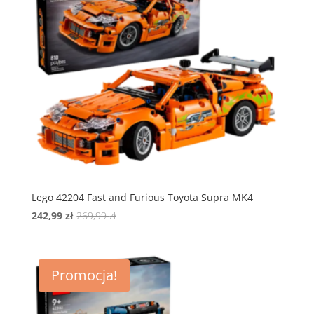
Lego 42204 Fast and Furious Toyota Supra MK4
Pierwotna
Aktualna
242,99
zł
269,99
zł
cena
cena
wynosiła:
wynosi:
269,99 zł.
242,99 zł.
Promocja!