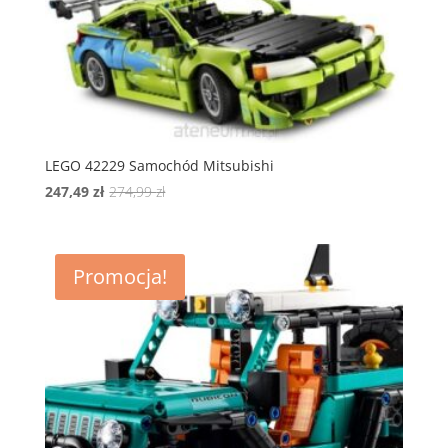
LEGO 42229 Samochód Mitsubishi
Pierwotna
Aktualna
247,49
zł
274,99
zł
cena
cena
wynosiła:
wynosi:
274,99 zł.
247,49 zł.
Promocja!