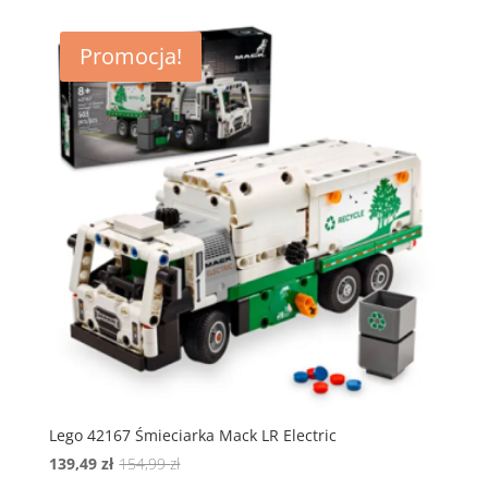
wynosiła:
wynosi:
184,99 zł.
166,49 zł.
Promocja!
Lego 42167 Śmieciarka Mack LR Electric
Pierwotna
Aktualna
139,49
zł
154,99
zł
cena
cena