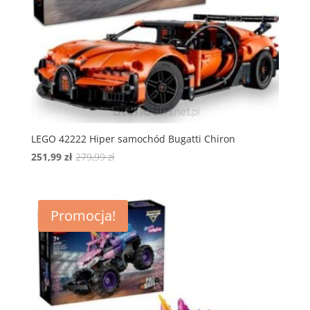
LEGO 42222 Hiper samochód Bugatti Chiron
Pierwotna
Aktualna
251,99
zł
279,99
zł
cena
cena
wynosiła:
wynosi:
279,99 zł.
251,99 zł.
Promocja!