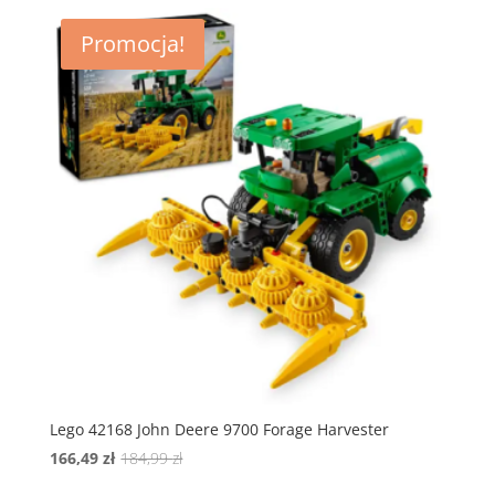
229,99 zł.
206,99 zł.
Promocja!
Lego 42168 John Deere 9700 Forage Harvester
Pierwotna
Aktualna
166,49
zł
184,99
zł
cena
cena