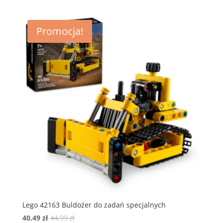
wynosiła:
wynosi:
154,99 zł.
139,49 zł.
Promocja!
Lego 42163 Buldożer do zadań specjalnych
Pierwotna
Aktualna
40,49
zł
44,99
zł