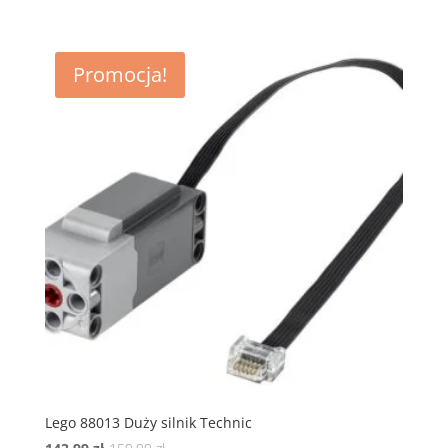
cena
cena
wynosiła:
wynosi:
44,99 zł.
40,49 zł.
Promocja!
Lego 88013 Duży silnik Technic
Pierwotna
Aktualna