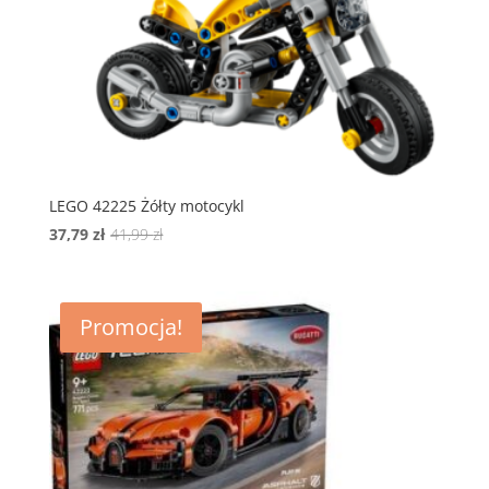
LEGO 42225 Żółty motocykl
Pierwotna
Aktualna
37,79
zł
41,99
zł
cena
cena
wynosiła:
wynosi:
41,99 zł.
37,79 zł.
Promocja!