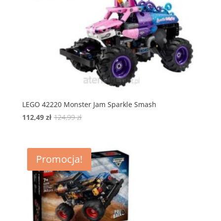
LEGO 42220 Monster Jam Sparkle Smash
Pierwotna
Aktualna
112,49
zł
124,99
zł
cena
cena
wynosiła:
wynosi:
124,99 zł.
112,49 zł.
Promocja!