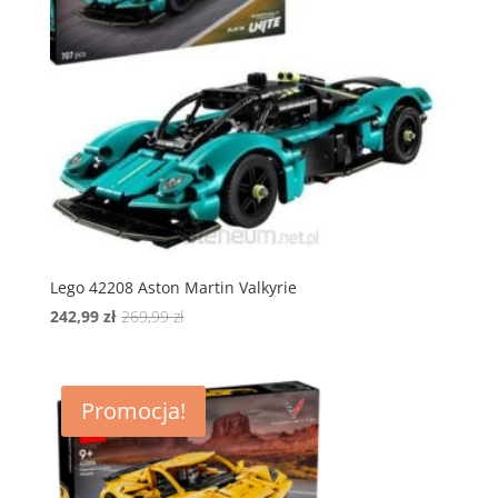
Lego 42208 Aston Martin Valkyrie
Pierwotna
Aktualna
242,99
zł
269,99
zł
cena
cena
wynosiła:
wynosi:
269,99 zł.
242,99 zł.
Promocja!