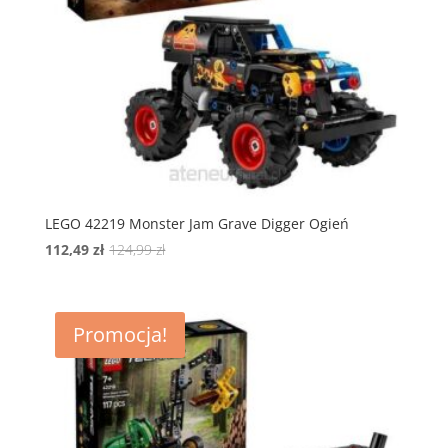
LEGO 42219 Monster Jam Grave Digger Ogień
Pierwotna
Aktualna
112,49
zł
124,99
zł
cena
cena
wynosiła:
wynosi:
124,99 zł.
112,49 zł.
Promocja!