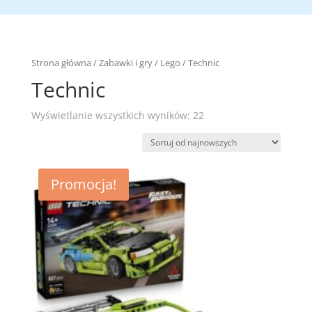
Strona główna
/
Zabawki i gry
/
Lego
/ Technic
Technic
Posortowane
Wyświetlanie wszystkich wyników: 22
według
najnowszych
Promocja!