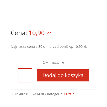
10,90
zł
Najniższa cena z 30 dni przed obniżką:
10,90
zł
.
2 w magazynie
ilość
Dodaj do koszyka
Puzzle
ramkowe
Ameryka
Północna
SKU:
4820198241438
Kategoria:
Puzzle