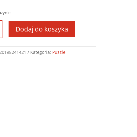
azynie
Dodaj do koszyka
e
owe
yka
dniowa
20198241421
Kategoria:
Puzzle