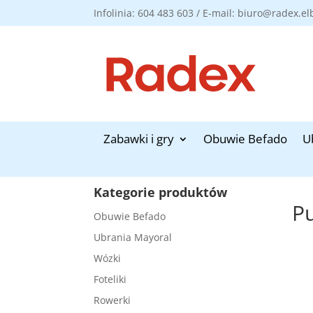
Infolinia: 604 483 603 / E-mail: biuro@radex.el
Zabawki i gry
Obuwie Befado
U
Kategorie produktów
P
Obuwie Befado
Ubrania Mayoral
Wózki
Foteliki
Rowerki