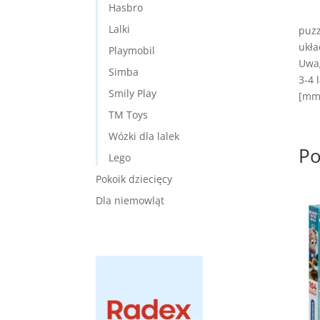
Hasbro
Lalki
puzz
ukła
Playmobil
Uwag
Simba
3-4 
Smily Play
[mm]
TM Toys
Wózki dla lalek
Po
Lego
Pokoik dziecięcy
Dla niemowląt