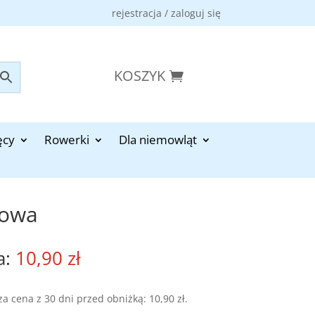
rejestracja / zaloguj się
KOSZYK
ęcy
Rowerki
Dla niemowląt
iowa
10,90
zł
za cena z 30 dni przed obniżką:
10,90
zł
.