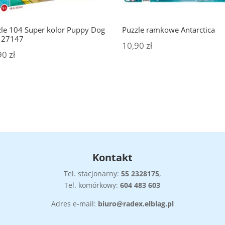
le 104 Super kolor Puppy Dog
Puzzle ramkowe Antarctica
s 27147
10,90
zł
90
zł
Kontakt
Tel. stacjonarny:
55
2328175
,
Tel. komórkowy:
604 483 603
Adres e-mail:
biuro@radex.elblag.pl