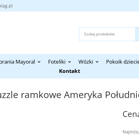
blag.pl
brania Mayoral
Foteliki
Wózki
Pokoik dzieci
Kontakt
uzzle ramkowe Ameryka Połudn
Najniżs