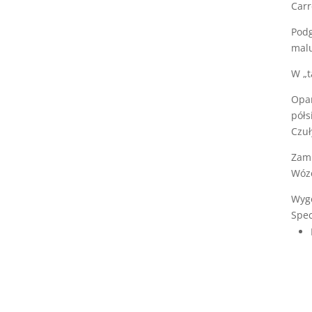
Carr
Podg
mal
W „t
Opar
półs
Czuł
Zamk
Wóze
Wygo
Spec