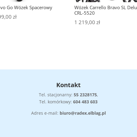
vo Go Wózek Spacerowy
Wózek Carrello Bravo SL Del
CRL-5520
99,00
zł
1 219,00
zł
Kontakt
Tel. stacjonarny:
55
2328175
,
Tel. komórkowy:
604 483 603
Adres e-mail:
biuro@radex.elblag.pl