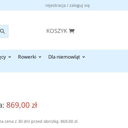
rejestracja / zaloguj się
KOSZYK
ęcy
Rowerki
Dla niemowląt
869,00
zł
za cena z 30 dni przed obniżką:
869,00
zł
.