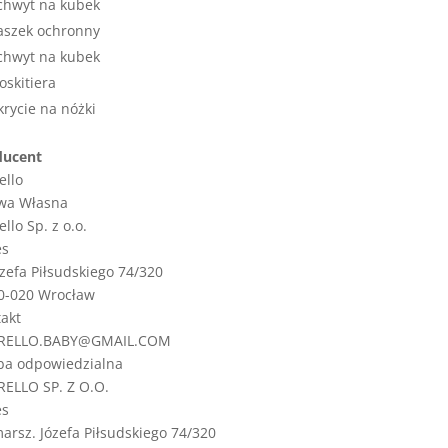
chwyt na kubek
aszek ochronny
chwyt na kubek
skitiera
rycie na nóżki
ducent
ello
wa Własna
ello Sp. z o.o.
es
ózefa Piłsudskiego 74/320
0-020 Wrocław
akt
RELLO.BABY@GMAIL.COM
ba odpowiedzialna
ELLO SP. Z O.O.
es
marsz. Józefa Piłsudskiego 74/320