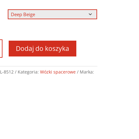
r
Dodaj do koszyka
k
llo
o
L-8512
Kategoria:
Wózki spacerowe
Marka:
o