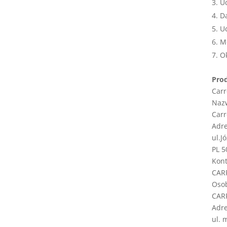
U
D
U
Mo
Ok
Pro
Carr
Naz
Carr
Adr
ul.J
PL 5
Kont
CAR
Oso
CARR
Adr
ul. 