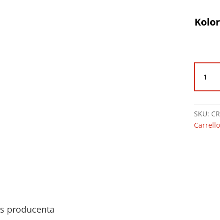
Kolo
ilość
Wóze
Carre
Brav
CRL-
SKU:
CR
8512
Carrell
s producenta