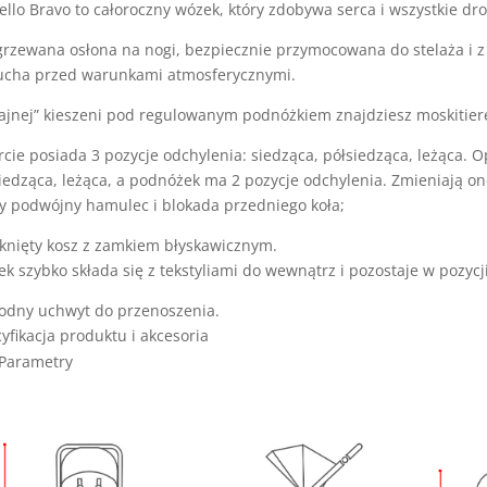
ello Bravo to całoroczny wózek, który zdobywa serca i wszystkie dro
rzewana osłona na nogi, bezpiecznie przymocowana do stelaża i 
ucha przed warunkami atmosferycznymi.
ajnej” kieszeni pod regulowanym podnóżkiem znajdziesz moskitier
cie posiada 3 pozycje odchylenia: siedząca, półsiedząca, leżąca. O
iedząca, leżąca, a podnóżek ma 2 pozycje odchylenia. Zmieniają one
y podwójny hamulec i blokada przedniego koła;
nięty kosz z zamkiem błyskawicznym.
k szybko składa się z tekstyliami do wewnątrz i pozostaje w pozyc
dny uchwyt do przenoszenia.
yfikacja produktu i akcesoria
Parametry