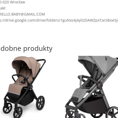
0-020 Wrocław
akt
RELLO.BABY@GMAIL.COM
s://drive.google.com/drive/folders/1guNxs4j4y02DAWZpxTarzBxxiS
dobne produkty