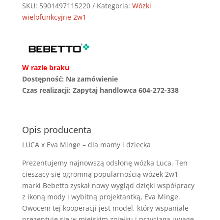
SKU:
5901497115220
Kategoria:
Wózki
wielofunkcyjne 2w1
W razie braku
Dostępność: Na zamówienie
Czas realizacji: Zapytaj handlowca 604-272-338
Opis producenta
LUCA x Eva Minge – dla mamy i dziecka
Prezentujemy najnowszą odsłonę wózka Luca. Ten
cieszący się ogromną popularnością wózek 2w1
marki Bebetto zyskał nowy wygląd dzięki współpracy
z ikoną mody i wybitną projektantką, Eva Minge.
Owocem tej kooperacji jest model, który wspaniale
prezentuje się w miejskim zgiełku i przyciąga uwagę