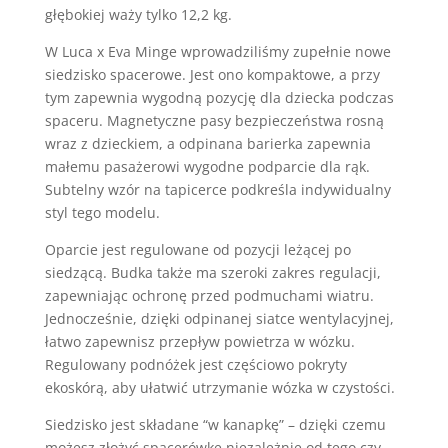
głębokiej waży tylko 12,2 kg.
W Luca x Eva Minge wprowadziliśmy zupełnie nowe
siedzisko spacerowe. Jest ono kompaktowe, a przy
tym zapewnia wygodną pozycję dla dziecka podczas
spaceru. Magnetyczne pasy bezpieczeństwa rosną
wraz z dzieckiem, a odpinana barierka zapewnia
małemu pasażerowi wygodne podparcie dla rąk.
Subtelny wzór na tapicerce podkreśla indywidualny
styl tego modelu.
Oparcie jest regulowane od pozycji leżącej po
siedzącą. Budka także ma szeroki zakres regulacji,
zapewniając ochronę przed podmuchami wiatru.
Jednocześnie, dzięki odpinanej siatce wentylacyjnej,
łatwo zapewnisz przepływ powietrza w wózku.
Regulowany podnóżek jest częściowo pokryty
ekoskórą, aby ułatwić utrzymanie wózka w czystości.
Siedzisko jest składane “w kanapkę” – dzięki czemu
możesz złożyć spacerówkę niezależnie od tego czy