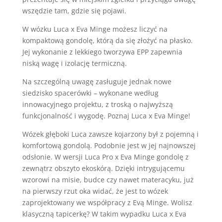
wszędzie tam, gdzie się pojawi.
W wózku Luca x Eva Minge możesz liczyć na
kompaktową gondolę, którą da się złożyć na płasko.
Jej wykonanie z lekkiego tworzywa EPP zapewnia
niską wagę i izolację termiczną.
Na szczególną uwagę zasługuje jednak nowe
siedzisko spacerówki – wykonane według
innowacyjnego projektu, z troską o najwyższą
funkcjonalność i wygodę. Poznaj Luca x Eva Minge!
Wózek głęboki Luca zawsze kojarzony był z pojemną i
komfortową gondolą. Podobnie jest w jej najnowszej
odsłonie. W wersji Luca Pro x Eva Minge gondolę z
zewnątrz obszyto ekoskórą. Dzięki intrygującemu
wzorowi na misie, budce czy nawet materacyku, już
na pierwszy rzut oka widać, że jest to wózek
zaprojektowany we współpracy z Evą Minge. Wolisz
klasyczną tapicerkę? W takim wypadku Luca x Eva