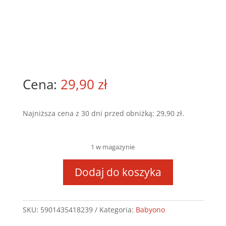
29,90
zł
Najniższa cena z 30 dni przed obniżką:
29,90
zł
.
1 w magazynie
Dodaj do koszyka
ilość
Uniwersalna
suszarka
SKU:
5901435418239
Kategoria:
Babyono
do
butelek