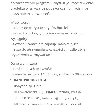
po zakończeniu programu i wysuszyć. Pozostawienie
produktu w zmywarce po zakończeniu mycia grozi
powstaniem odkształceń.
Właściwości:
• pasuje do wszystkich typów butelek
• wszystkie uchwyty z możliwością złożenia lub
wyciągnięcia
• złożona i zamknięta zajmuje mało miejsca
• łatwa do utrzymania w czystości z możliwością
czyszczenia w zmywarkach
Dane techniczne:
• 12 składanych uchwytów
• wymiary: złożona 14 x 25 cm, rozłożona 28 x 25 cm
DANE PRODUCENTA
Babyono sp. z o.o.
ul.Kowalewicka 13, 600-002 Poznań, Polska
+48 618 390 520 , babyono@babyono.pl ,
https://babyono.com/ , export@babyono.pl