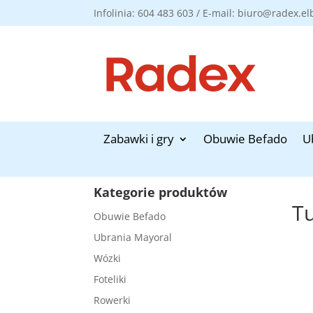
Infolinia: 604 483 603 / E-mail: biuro@radex.el
Zabawki i gry
Obuwie Befado
U
Kategorie produktów
T
Obuwie Befado
Ubrania Mayoral
Wózki
Foteliki
Rowerki