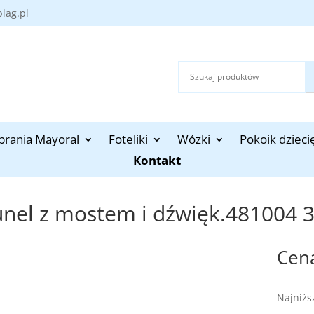
blag.pl
brania Mayoral
Foteliki
Wózki
Pokoik dzieci
Kontakt
unel z mostem i dźwięk.481004 
Najniżs