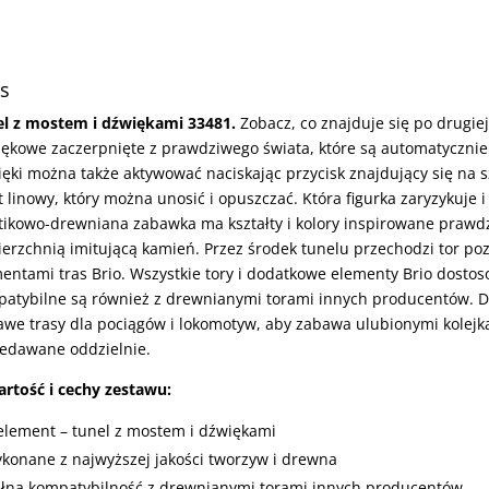
s
el z mostem i dźwiękami 33481.
Zobacz, co znajduje się po drugiej
ękowe zaczerpnięte z prawdziwego świata, które są automatyczni
ęki można także aktywować naciskając przycisk znajdujący się na 
 linowy, który można unosić i opuszczać. Która figurka zaryzykuje 
tikowo-drewniana zabawka ma kształty i kolory inspirowane prawd
erzchnią imitującą kamień. Przez środek tunelu przechodzi tor po
entami tras Brio. Wszystkie tory i dodatkowe elementy Brio dost
atybilne są również z drewnianymi torami innych producentów. 
awe trasy dla pociągów i lokomotyw, aby zabawa ulubionymi kolejk
edawane oddzielnie.
rtość i cechy zestawu:
element – tunel z mostem i dźwiękami
konane z najwyższej jakości tworzyw i drewna
łna kompatybilność z drewnianymi torami innych producentów