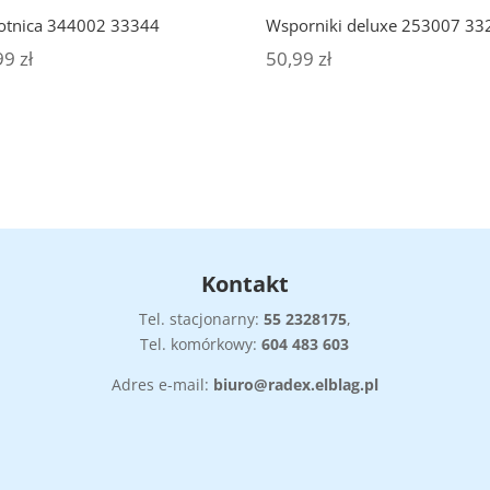
otnica 344002 33344
Wsporniki deluxe 253007 33
99
zł
50,99
zł
Kontakt
Tel. stacjonarny:
55
2328175
,
Tel. komórkowy:
604 483 603
Adres e-mail:
biuro@radex.elblag.pl