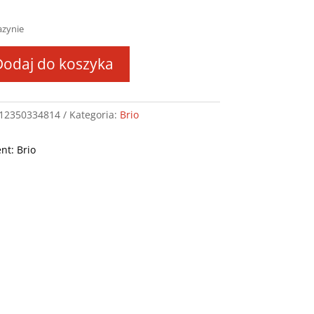
azynie
Dodaj do koszyka
12350334814
Kategoria:
Brio
em
k.481004
nt: Brio
1