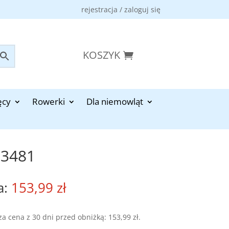
rejestracja / zaloguj się
KOSZYK
ęcy
Rowerki
Dla niemowląt
33481
153,99
zł
za cena z 30 dni przed obniżką:
153,99
zł
.