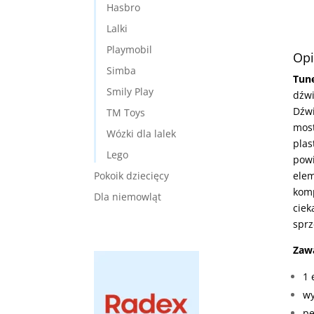
Hasbro
Lalki
Playmobil
Opi
Simba
Tun
Smily Play
dźwi
Dźwi
TM Toys
most
Wózki dla lalek
plas
Lego
powi
elem
Pokoik dziecięcy
komp
Dla niemowląt
ciek
sprz
Zawa
1 
wy
pe