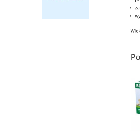
za
wy
Wiek
Po