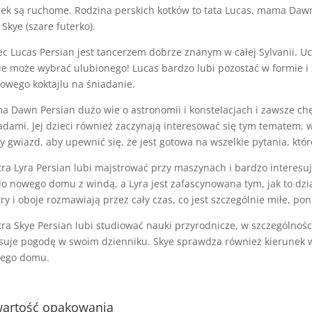
rek są ruchome. Rodzina perskich kotków to tata Lucas, mama Dawn i 
 Skye (szare futerko).
ec Lucas Persian jest tancerzem dobrze znanym w całej Sylvanii. Uc
ie może wybrać ulubionego! Lucas bardzo lubi pozostać w formie i
wego koktajlu na śniadanie.
 Dawn Persian dużo wie o astronomii i konstelacjach i zawsze chętn
adami. Jej dzieci również zaczynają interesować się tym tematem,
 gwiazd, aby upewnić się, że jest gotowa na wszelkie pytania, któ
tra Lyra Persian lubi majstrować przy maszynach i bardzo interesuj
do nowego domu z windą, a Lyra jest zafascynowana tym, jak to dzia
try i oboje rozmawiają przez cały czas, co jest szczególnie miłe, pon
tra Skye Persian lubi studiować nauki przyrodnicze, w szczególnoś
suje pogodę w swoim dzienniku. Skye sprawdza również kierunek 
jego domu.
artość opakowania