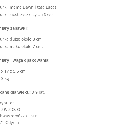
gurki: mama Dawn i tata Lucas
gurki: siostrzyczki Lyra i Skye.
iary zabawki:
gurka duża: około 8 cm
gurka mała: około 7 cm.
iary i waga opakowania:
 x 17 x 5,5 cm
13 kg
cane dla wieku:
3-9 lat.
rybutor
SP, Z O. O,
Chwaszczyńska 131B
71 Gdynia