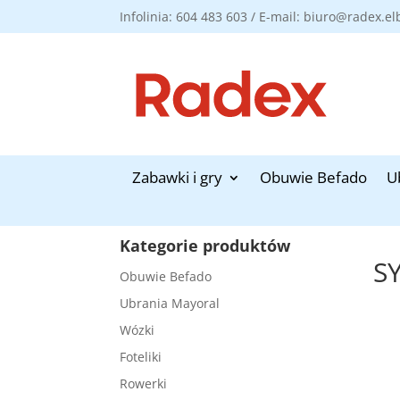
Infolinia: 604 483 603 / E-mail: biuro@radex.el
Zabawki i gry
Obuwie Befado
U
Kategorie produktów
S
Obuwie Befado
Ubrania Mayoral
Wózki
Foteliki
Rowerki