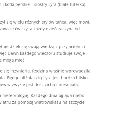
kotki perskie – siostry Lyra (białe futerko)
zył się wielu różnych stylów tańca, więc mówi,
 zawsze ćwiczy, a każdy dzień zaczyna od
ie dzieli się swoją wiedzą z przyjaciółmi i
 więc Dawn każdego wieczoru studiuje swoje
re mogą mieć.
e się inżynierią. Rodzina właśnie wprowadziła
ła. Będąc bliźniaczką Lyra jest bardzo blisko
ieważ zwykle jest dość cicha i nieśmiała.
ci meteorologię. Każdego dnia ogląda niebo i
wiatru za pomocą wiatrowskazu na szczycie