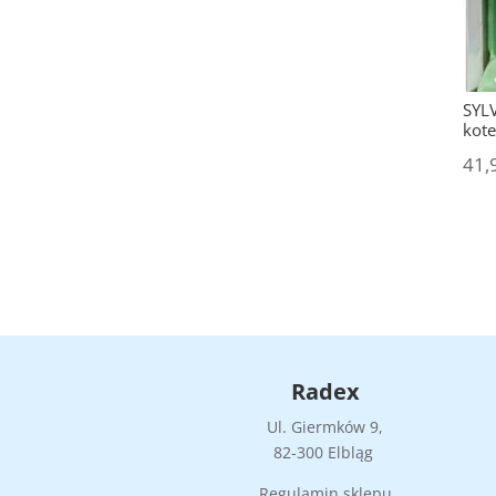
SYL
kot
41,
Radex
Ul. Giermków 9,
82-300 Elbląg
Regulamin sklepu