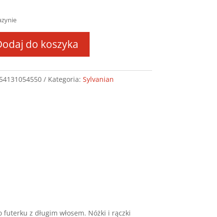
azynie
Dodaj do koszyka
ANIAN
na
54131054550
Kategoria:
Sylvanian
ich
w
5
0
 futerku z długim włosem. Nóżki i rączki