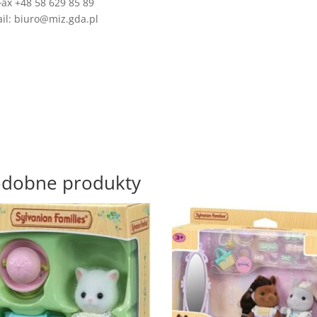
Fax +48 58 629 85 89
il: biuro@miz.gda.pl
dobne produkty