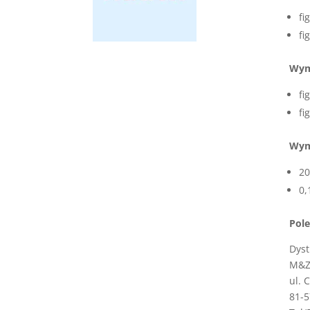
fi
fi
Wym
fi
fi
Wym
20
0,
Pole
Dyst
M&Z 
ul. 
81-5