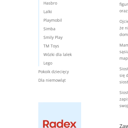
Hasbro
figu
oraz
Lalki
Playmobil
Ojci
że n
Simba
domo
Smily Play
Mama
TM Toys
sąsi
Wózki dla lalek
mapy
Lego
Sios
Pokoik dziecięcy
się 
Dla niemowląt
sios
Sios
zapi
swo
Zaw