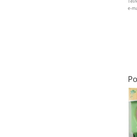
Tel/
e-ma
Po