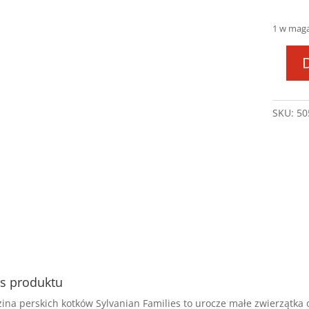
1 w mag
ilość
SYLV
Rodzi
SKU:
50
Persk
kotó
0545
5455
s produktu
ina perskich kotków Sylvanian Families to urocze małe zwierzątka o