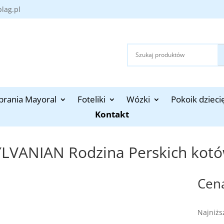
blag.pl
brania Mayoral
Foteliki
Wózki
Pokoik dzieci
Kontakt
YLVANIAN Rodzina Perskich kot
Najniżs