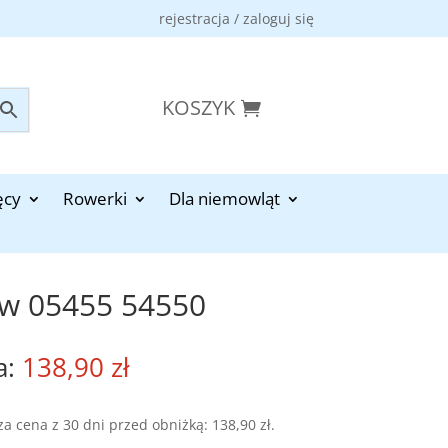
rejestracja / zaloguj się
KOSZYK
ęcy
Rowerki
Dla niemowląt
ów 05455 54550
138,90
zł
za cena z 30 dni przed obniżką:
138,90
zł
.