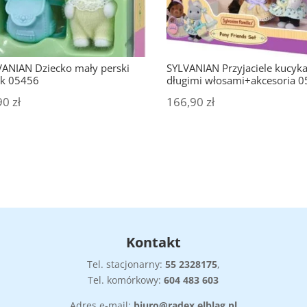
VANIAN Dziecko mały perski
SYLVANIAN Przyjaciele kucyka
ek 05456
długimi włosami+akcesoria 
90
zł
166,90
zł
Kontakt
Tel. stacjonarny:
55
2328175
,
Tel. komórkowy:
604 483 603
Adres e-mail:
biuro@radex.elblag.pl