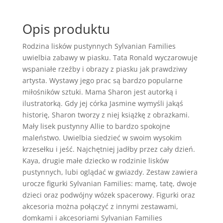
pustynnych
05696
Opis produktu
Rodzina lisków pustynnych Sylvanian Families
uwielbia zabawy w piasku. Tata Ronald wyczarowuje
wspaniałe rzeźby i obrazy z piasku jak prawdziwy
artysta. Wystawy jego prac są bardzo popularne
miłośników sztuki. Mama Sharon jest autorką i
ilustratorką. Gdy jej córka Jasmine wymyśli jakąś
historię, Sharon tworzy z niej książkę z obrazkami.
Mały lisek pustynny Allie to bardzo spokojne
maleństwo. Uwielbia siedzieć w swoim wysokim
krzesełku i jeść. Najchętniej jadłby przez cały dzień.
Kaya, drugie małe dziecko w rodzinie lisków
pustynnych, lubi oglądać w gwiazdy. Zestaw zawiera
urocze figurki Sylvanian Families: mamę, tatę, dwoje
dzieci oraz podwójny wózek spacerowy. Figurki oraz
akcesoria można połączyć z innymi zestawami,
domkami i akcesoriami Sylvanian Families