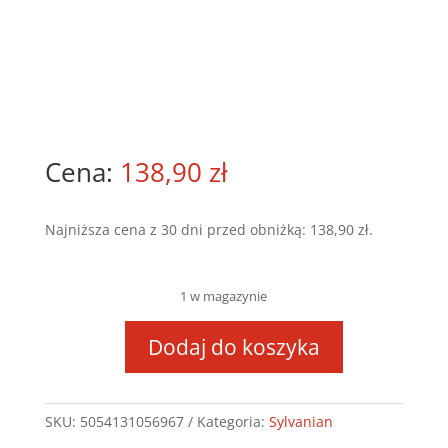
138,90
zł
Najniższa cena z 30 dni przed obniżką:
138,90
zł
.
1 w magazynie
Dodaj do koszyka
ilość
SYLVANIAN
Rodzina
SKU:
5054131056967
Kategoria:
Sylvanian
lisków