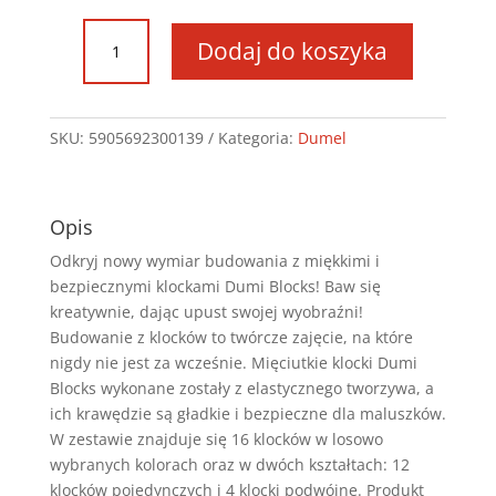
ilość
Dodaj do koszyka
Super
Miękkie
Klocki
16szt
SKU:
5905692300139
Kategoria:
Dumel
DDC
30013
Opis
Odkryj nowy wymiar budowania z miękkimi i
bezpiecznymi klockami Dumi Blocks! Baw się
kreatywnie, dając upust swojej wyobraźni!
Budowanie z klocków to twórcze zajęcie, na które
nigdy nie jest za wcześnie. Mięciutkie klocki Dumi
Blocks wykonane zostały z elastycznego tworzywa, a
ich krawędzie są gładkie i bezpieczne dla maluszków.
W zestawie znajduje się 16 klocków w losowo
wybranych kolorach oraz w dwóch kształtach: 12
klocków pojedynczych i 4 klocki podwójne. Produkt