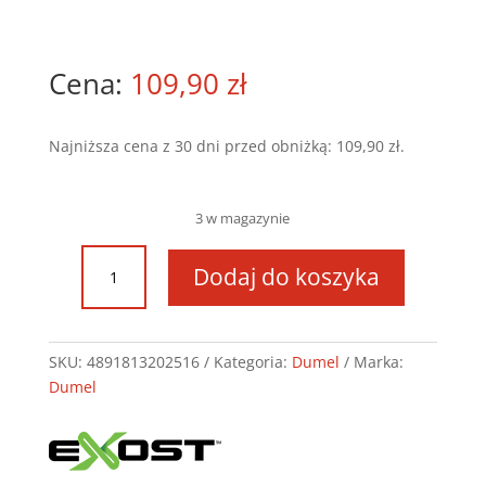
109,90
zł
Najniższa cena z 30 dni przed obniżką:
109,90
zł
.
3 w magazynie
ilość
Dodaj do koszyka
Storm
Asst
TE
20251
SKU:
4891813202516
Kategoria:
Dumel
Marka:
Dumel