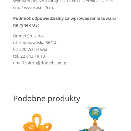
Wymiary pojazdu długość- 16 cm./ szerokość – 15,5
cm. / wysokość- 7cm.
Podmiot odpowiedzialny za wprowadzenie towaru
na rynek UE:
Dumel Sp. z o.o.
ul. Łopuszańska 36/14
02-220 Warszawa
tel. 22 843 18 13
email :
biuro@dumel.com.pl
Podobne produkty