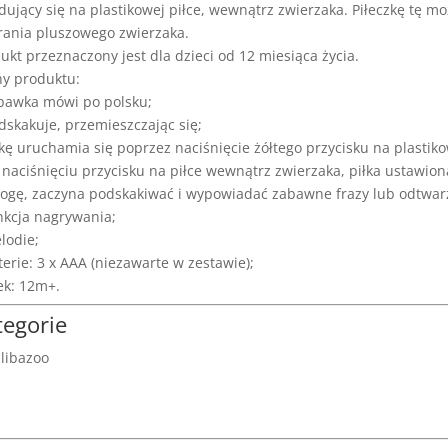
dujący się na plastikowej piłce, wewnątrz zwierzaka. Piłeczkę tę m
ania pluszowego zwierzaka.
ukt przeznaczony jest dla dzieci od 12 miesiąca życia.
y produktu:
bawka mówi po polsku;
dskakuje, przemieszczając się;
łkę uruchamia się poprzez naciśnięcie żółtego przycisku na plastik
 naciśnięciu przycisku na piłce wewnątrz zwierzaka, piłka ustawion
ogę, zaczyna podskakiwać i wypowiadać zabawne frazy lub odtwar
nkcja nagrywania;
lodie;
terie: 3 x
AAA
(niezawarte w zestawie);
ek: 12m+.
tegorie
libazoo