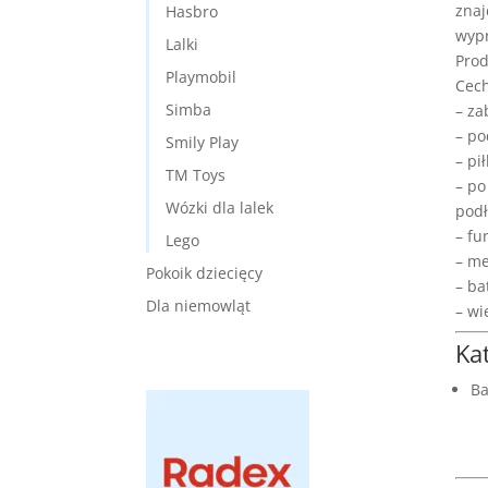
znaj
Hasbro
wypr
Lalki
Prod
Playmobil
Cech
Simba
– za
– po
Smily Play
– pi
TM Toys
– po
Wózki dla lalek
podł
– fu
Lego
– me
Pokoik dziecięcy
– ba
Dla niemowląt
– wi
Ka
Ba