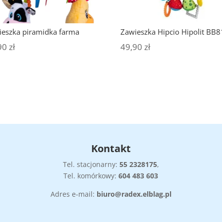
ieszka piramidka farma
Zawieszka Hipcio Hipolit BB
90
zł
49,90
zł
Kontakt
Tel. stacjonarny:
55
2328175
,
Tel. komórkowy:
604 483 603
Adres e-mail:
biuro@radex.elblag.pl