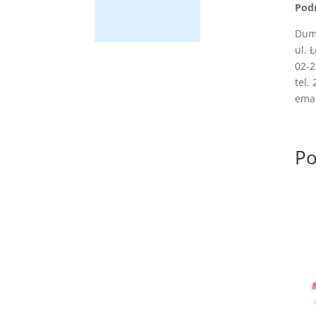
Pod
Dume
ul. 
02-
tel.
emai
Po