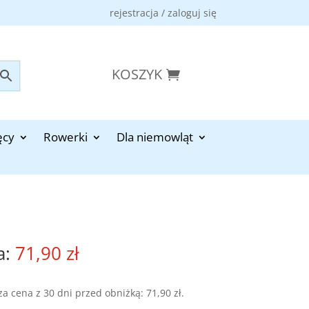
rejestracja / zaloguj się
KOSZYK
ęcy
Rowerki
Dla niemowląt
71,90
zł
za cena z 30 dni przed obniżką:
71,90
zł
.