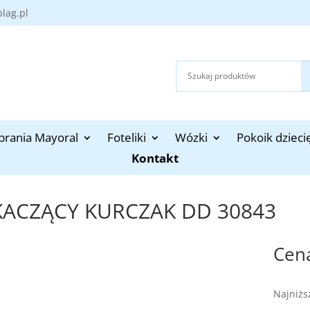
blag.pl
brania Mayoral
Foteliki
Wózki
Pokoik dzieci
Kontakt
KACZĄCY KURCZAK DD 30843
Najniżs