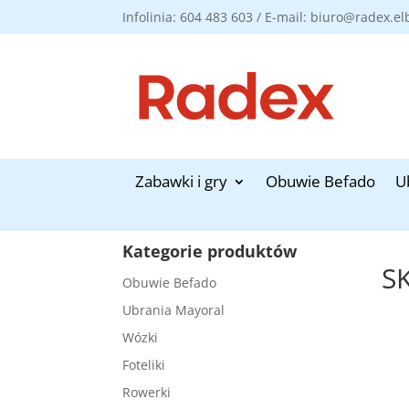
Infolinia: 604 483 603 / E-mail: biuro@radex.el
Zabawki i gry
Obuwie Befado
U
Kategorie produktów
S
Obuwie Befado
Ubrania Mayoral
Wózki
Foteliki
Rowerki