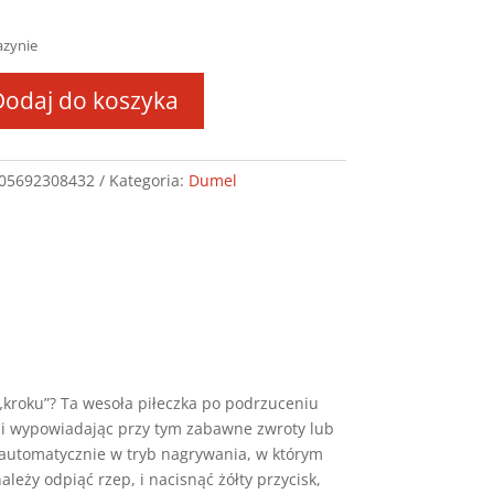
azynie
Dodaj do koszyka
ZĄCY
ZAK
05692308432
Kategoria:
Dumel
3
„kroku”? Ta wesoła piłeczka po podrzuceniu
ę i wypowiadając przy tym zabawne zwroty lub
 automatycznie w tryb nagrywania, w którym
eży odpiąć rzep, i nacisnąć żółty przycisk,