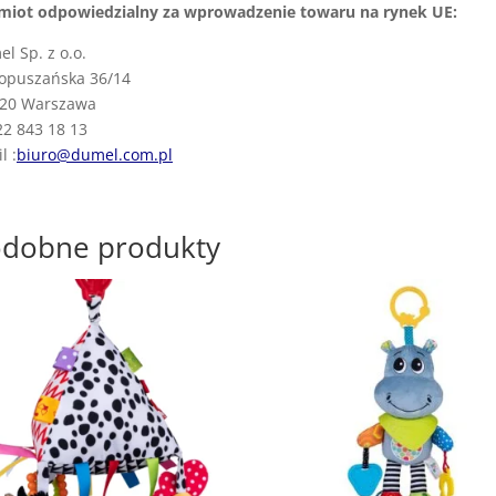
miot odpowiedzialny za wprowadzenie towaru na rynek UE:
l Sp. z o.o.
Łopuszańska 36/14
220 Warszawa
 22 843 18 13
l :
biuro@dumel.com.pl
dobne produkty