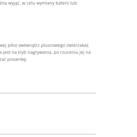
ożna wyjąć, w celu wymiany baterii lub
owej piłce (wewnątrz pluszowego zwierzaka);
a jest na tryb nagrywania, po rzuceniu jej na
zać piosenkę;