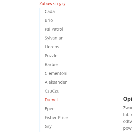
Zabawki i gry
Cada
Brio
Psi Patrol
Sylvanian
Llorens
Puzzle
Barbie
Clementoni
Aleksander
CzuCzu
Opi
Dumel
Zwar
Epee
lub 
Fisher Price
odtw
Gry
powt