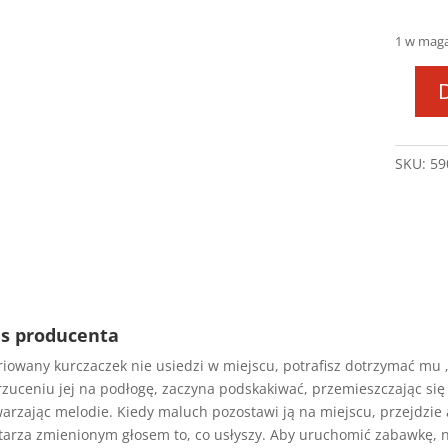
1 w mag
ilość
SKAC
KURC
SKU:
59
DD
3084
s producenta
iowany kurczaczek nie usiedzi w miejscu, potrafisz dotrzymać mu 
rzuceniu jej na podłogę, zaczyna podskakiwać, przemieszczając si
arzając melodie. Kiedy maluch pozostawi ją na miejscu, przejdzie
arza zmienionym głosem to, co usłyszy. Aby uruchomić zabawkę, nal