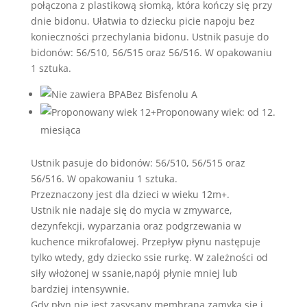
połączona z plastikową słomką, która kończy się przy
dnie bidonu. Ułatwia to dziecku picie napoju bez
konieczności przechylania bidonu. Ustnik pasuje do
bidonów: 56/510, 56/515 oraz 56/516. W opakowaniu
1 sztuka.
Bez Bisfenolu A
Proponowany wiek: od 12.
miesiąca
Ustnik pasuje do bidonów: 56/510, 56/515 oraz
56/516. W opakowaniu 1 sztuka.
Przeznaczony jest dla dzieci w wieku 12m+.
Ustnik nie nadaje się do mycia w zmywarce,
dezynfekcji, wyparzania oraz podgrzewania w
kuchence mikrofalowej. Przepływ płynu następuje
tylko wtedy, gdy dziecko ssie rurkę. W zależności od
siły włożonej w ssanie,napój płynie mniej lub
bardziej intensywnie.
Gdy płyn nie jest zasysany membrana zamyka się i