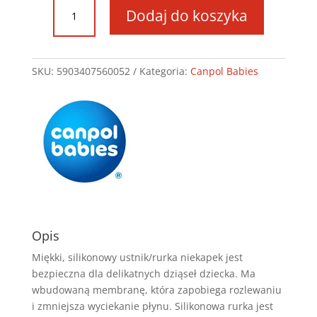
ilość
Dodaj do koszyka
Silikonowy
ustnik/rurka
"niekapek"
do
SKU:
5903407560052
Kategoria:
Canpol Babies
bidonów
56/510,
56/515,
56/516
-
56/005
Opis
Miękki, silikonowy ustnik/rurka niekapek jest
bezpieczna dla delikatnych dziąseł dziecka. Ma
wbudowaną membranę, która zapobiega rozlewaniu
i zmniejsza wyciekanie płynu. Silikonowa rurka jest