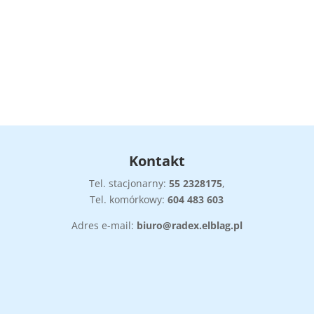
cena
cena
cena
cena
wynosiła:
wynosi:
wynosiła:
wynosi:
59,90 zł.
44,92 zł.
89,90 zł.
67,42 zł.
Kontakt
Tel. stacjonarny:
55
2328175
,
Tel. komórkowy:
604 483 603
Adres e-mail:
biuro@radex.elblag.pl