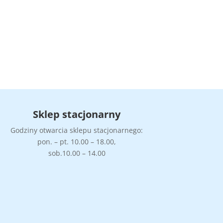
cena
cena
wynosiła:
wynosi:
289,90 zł.
217,42 zł.
Sklep stacjonarny
Godziny otwarcia sklepu stacjonarnego:
pon. – pt. 10.00 – 18.00,
sob.10.00 – 14.00