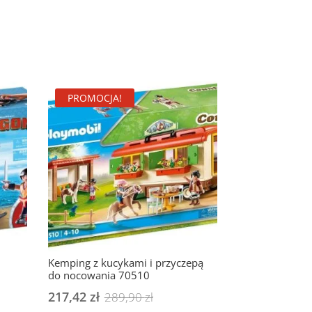
PROMOCJA!
Kemping z kucykami i przyczepą
do nocowania 70510
a
217,42
zł
Pierwotna
Aktualna
289,90
zł