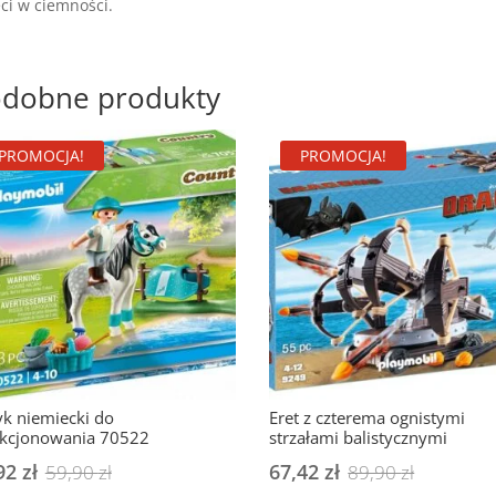
ci w ciemności.
dobne produkty
PROMOCJA!
PROMOCJA!
k niemiecki do
Eret z czterema ognistymi
ekcjonowania 70522
strzałami balistycznymi
92
zł
Pierwotna
Aktualna
67,42
zł
Pierwotn
Aktualna
59,90
zł
89,90
zł