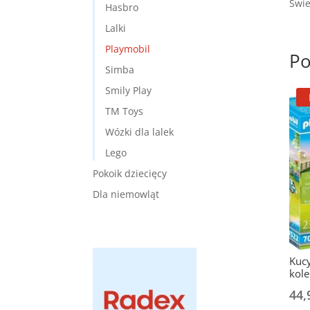
Świe
Hasbro
Lalki
Playmobil
Po
Simba
Smily Play
TM Toys
Wózki dla lalek
Lego
Pokoik dziecięcy
Dla niemowląt
Kucy
kol
44,