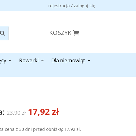
rejestracja / zaloguj się
KOSZYK
ęcy
Rowerki
Dla niemowląt
Pierwotna
17,92
zł
Aktualna
23,90
zł
cena
cena
za cena z 30 dni przed obniżką:
17,92
zł
.
wynosiła:
wynosi: