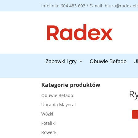
Infolinia: 604 483 603 / E-mail: biuro@radex.el
Zabawki i gry
Obuwie Befado
U
Kategorie produktów
R
Obuwie Befado
Ubrania Mayoral
Wózki
Foteliki
Rowerki