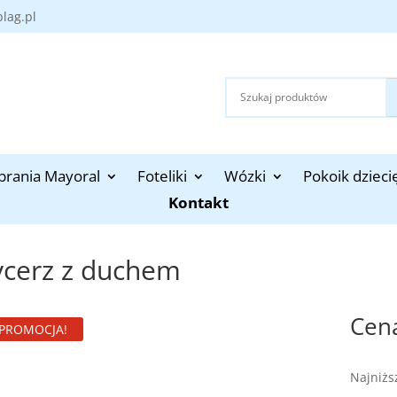
blag.pl
brania Mayoral
Foteliki
Wózki
Pokoik dzieci
Kontakt
ycerz z duchem
PROMOCJA!
Najniżs