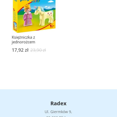
Księżniczka z
jednorożcem
17,92
zł
Pierwotna
Aktualna
23,90
zł
cena
cena
wynosiła:
wynosi:
23,90 zł.
17,92 zł.
Radex
Ul. Giermków 9,