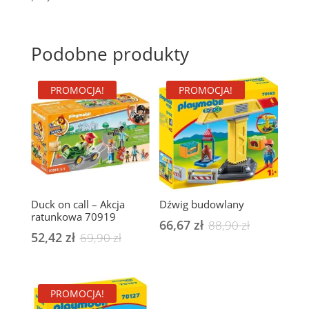
Podobne produkty
PROMOCJA!
PROMOCJA!
Duck on call – Akcja
Dźwig budowlany
ratunkowa 70919
66,67
zł
Pierwotna
Aktualna
88,90
zł
52,42
zł
Pierwotna
Aktualna
69,90
zł
cena
cena
cena
cena
wynosiła:
wynosi:
wynosiła:
wynosi:
88,90 zł.
66,67 zł.
PROMOCJA!
69,90 zł.
52,42 zł.