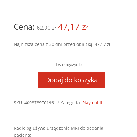
Pierwotna
47,17
zł
Aktualna
62,90
zł
cena
cena
Najniższa cena z 30 dni przed obniżką:
47,17
zł
.
wynosiła:
wynosi:
62,90 zł.
47,17 zł.
1 w magazynie
Dodaj do koszyka
ilość
RADIOLOG
SKU:
4008789701961
Kategoria:
Playmobil
Radiolog używa urządzenia MRI do badania
pacjenta.