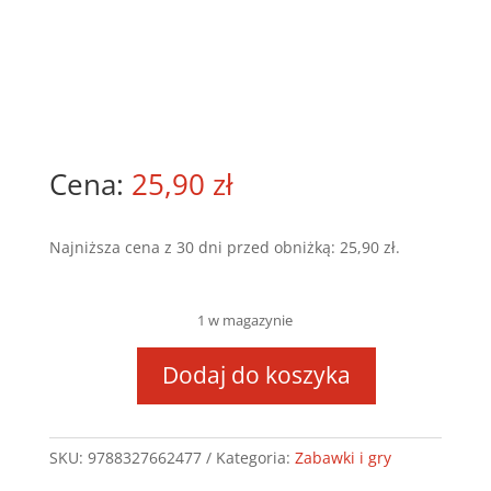
25,90
zł
Najniższa cena z 30 dni przed obniżką:
25,90
zł
.
1 w magazynie
Dodaj do koszyka
ilość
Pierwsze
słowa
SKU:
9788327662477
Kategoria:
Zabawki i gry
Pojazdy
62477