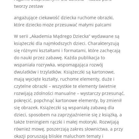
tworzy zestaw
angażujące ciekawość dziecka ruchome obrazki,
które dziecko może przesuwać małymi palcami
W serii „Akademia Mądrego Dziecka” wydawane są
książeczki dla najmłodszych dzieci. Charakteryzują
się różnymi kształtami i formatami, które zachęcają
do nauki przez zabawę. Każda publikacja to
wspaniała rozrywka, wspomagająca rozwój
dwulatków i trzylatków. Książeczki są kartonowe,
mają wycięte kształty, ruchome elementy, duże i
czytelne obrazki – wszystkie te elementy świetnie
rozwijają zdolności manualne – wystarczy przesunąć,
pokręcić, popchnąć kartonowe elementy, by zmienił
się obrazek. Książeczki są wspaniałą zabawą dla
dzieci, sposobem na zaprzyjaźnienie się z książką, a
także treningiem rączki i małej motoryki. Rozwijają
również mowę, poszerzają zakres słownictwa, a przy
okazji poruszają bliskie maluchom tematy i