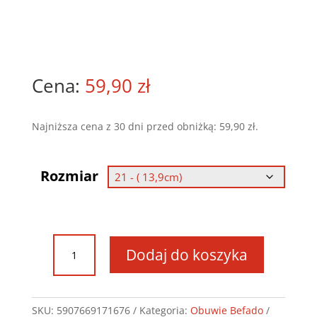
59,90
zł
Najniższa cena z 30 dni przed obniżką:
59,90
zł
.
Rozmiar
ilość
Dodaj do koszyka
Obuwie
Befado
-
Speedy
SKU:
5907669171676
Kategoria:
Obuwie Befado