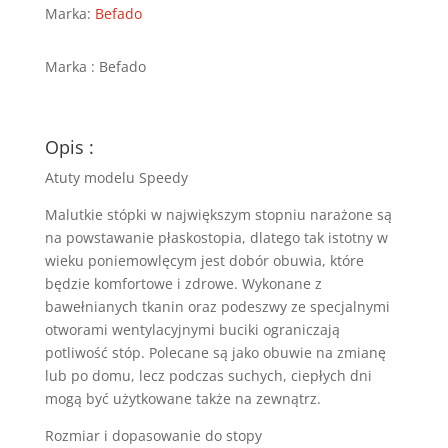
-
Marka:
Befado
110P467
Marka : Befado
Opis :
Atuty modelu Speedy
Malutkie stópki w największym stopniu narażone są
na powstawanie płaskostopia, dlatego tak istotny w
wieku poniemowlęcym jest dobór obuwia, które
będzie komfortowe i zdrowe. Wykonane z
bawełnianych tkanin oraz podeszwy ze specjalnymi
otworami wentylacyjnymi buciki ograniczają
potliwość stóp. Polecane są jako obuwie na zmianę
lub po domu, lecz podczas suchych, ciepłych dni
mogą być użytkowane także na zewnątrz.
Rozmiar i dopasowanie do stopy