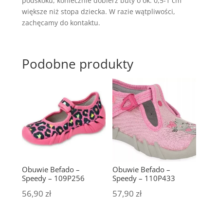
podskoku, koniecznie dobierz buty o ok. 0,5-1 cm
większe niż stopa dziecka. W razie wątpliwości,
zachęcamy do kontaktu.
Podobne produkty
Obuwie Befado –
Obuwie Befado –
Speedy – 109P256
Speedy – 110P433
56,90
zł
57,90
zł