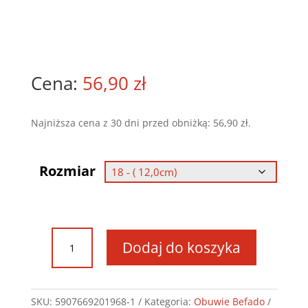
56,90
zł
Najniższa cena z 30 dni przed obniżką:
56,90
zł
.
Rozmiar
ilość
Dodaj do koszyka
Obuwie
Befado
-
Speedy
SKU:
5907669201968-1
Kategoria:
Obuwie Befado