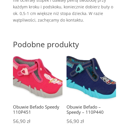
nie ocierały stópek i dawały pełną swobodę przy
każdym kroku i podskoku, koniecznie dobierz buty o
ok. 0,5-1 cm większe niż stopa dziecka. W razie
wątpliwości, zachęcamy do kontaktu.
Podobne produkty
Obuwie Befado Speedy
Obuwie Befado –
110P451
Speedy – 110P440
56,90
zł
56,90
zł