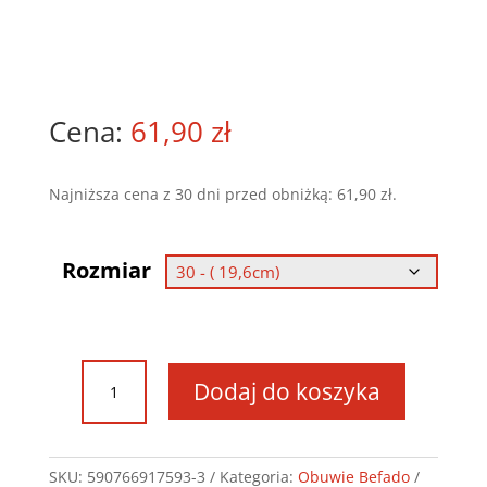
61,90
zł
Najniższa cena z 30 dni przed obniżką:
61,90
zł
.
Rozmiar
ilość
Dodaj do koszyka
Obuwie
Befado
-
Skate
SKU:
590766917593-3
Kategoria:
Obuwie Befado