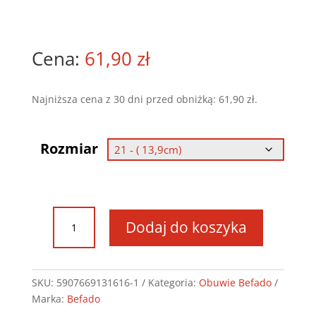
61,90
zł
Najniższa cena z 30 dni przed obniżką:
61,90
zł
.
Rozmiar
ilość
Dodaj do koszyka
Obuwie
Befado
-
Papi
SKU:
5907669131616-1
Kategoria:
Obuwie Befado
-
Marka:
Befado
342P042