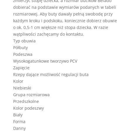
zmierzyć stopę dziecka, a rozmiar bucików Befado
dobierać na podstawie wymiarów podanych w tabeli
rozmiarowej. Aby buty dawały pełną swobodę przy
każdym kroku i podskoku, koniecznie dobierz obuwie
o ok. 0,5-1 cm większe niż stopa dziecka. W razie
wątpliwości zachęcamy do kontaktu.
Typ obuwia
Półbuty
Podeszwa
Wysokogatunkowe tworzywo PCV
Zapięcie
Rzepy dające możliwość regulacji buta
Kolor
Niebieski
Grupa rozmiarowa
Przedszkolne
Kolor podeszwy
Biały
Forma
Danny