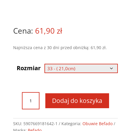
61,90
zł
Najniższa cena z 30 dni przed obniżką:
61,90
zł
.
Rozmiar
ilość
Dodaj do koszyka
Obuwie
Befado
Blanca
116Y302
SKU:
5907669181642-1
Kategoria:
Obuwie Befado
Marka:
Befado