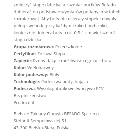
zmierzyć stopę dziecka, a rozmiar bucików Befado
dobierać na podstawie wymiarów podanych w tabeli
rozmiarowej. Aby buty nie ocierały stópek i dawały
pełną swobodę przy każdym kroku i podskoku,
koniecznie dobierz buty o ok. 0,5-1 cm większe niż
stopa dziecka
Grupa rozmiarowa:
Przedszkolne
Certyfikat:
Zdrowa Stopa
Zapięcie:
Rzepy dające możliwość regulacji buta
Kolor:
Wielobarwny
Kolor podeszwy:
Biały
Technologie:
Podeszwa oddychająca
Podeszwa:
Wysokogatunkowe tworzywo PCV
Bezpieczeństwo
Producent
Bielskie Zakłady Obuwia BEFADO Sp. z o.o.
Stefanii Sempołowskiej 51
43-300 Bielsko-Biała, Polska