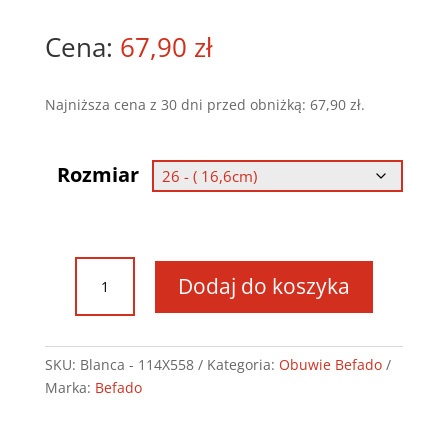
67,90
zł
Najniższa cena z 30 dni przed obniżką:
67,90
zł
.
Rozmiar
ilość
Dodaj do koszyka
Obuwie
Befado
-
Blanca
SKU:
Blanca - 114X558
Kategoria:
Obuwie Befado
-
Marka:
Befado
114X558