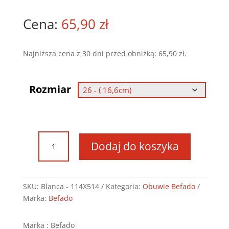
65,90
zł
Najniższa cena z 30 dni przed obniżką:
65,90
zł
.
Rozmiar
ilość
Dodaj do koszyka
Obuwie
Befado
-
Blanca
SKU:
Blanca - 114X514
Kategoria:
Obuwie Befado
-
Marka:
Befado
114X514
Marka : Befado