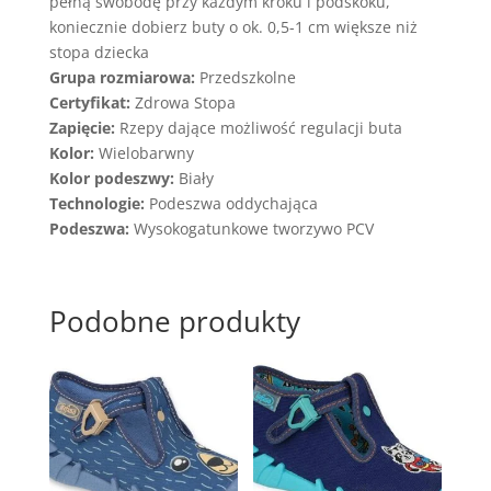
pełną swobodę przy każdym kroku i podskoku,
koniecznie dobierz buty o ok. 0,5-1 cm większe niż
stopa dziecka
Grupa rozmiarowa:
Przedszkolne
Certyfikat:
Zdrowa Stopa
Zapięcie:
Rzepy dające możliwość regulacji buta
Kolor:
Wielobarwny
Kolor podeszwy:
Biały
Technologie:
Podeszwa oddychająca
Podeszwa:
Wysokogatunkowe tworzywo PCV
Podobne produkty