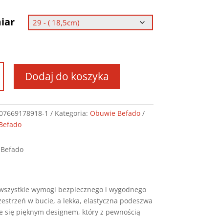
iar
Dodaj do koszyka
ie
do
a
07669178918-1
Kategoria:
Obuwie Befado
Befado
478
 Befado
ą wszystkie wymogi bezpiecznego i wygodnego
zestrzeń w bucie, a lekka, elastyczna podeszwa
e się pięknym designem, który z pewnością