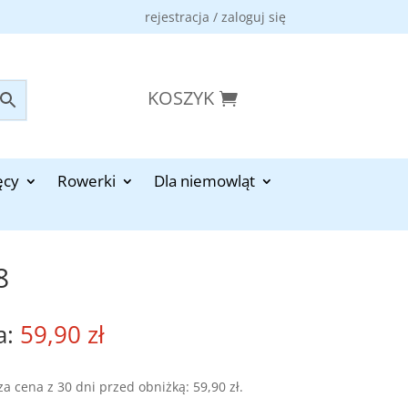
rejestracja / zaloguj się
KOSZYK
ęcy
Rowerki
Dla niemowląt
8
59,90
zł
za cena z 30 dni przed obniżką:
59,90
zł
.