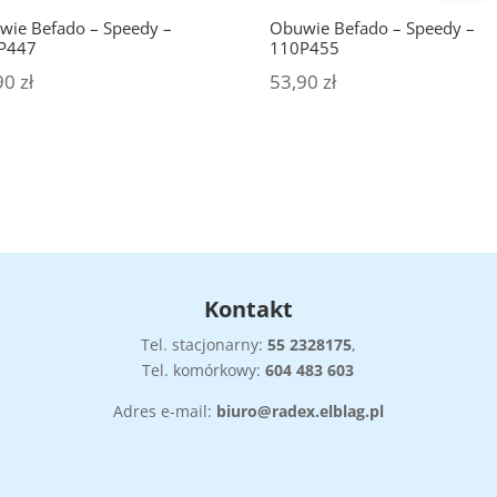
wie Befado – Speedy –
Obuwie Befado – Speedy –
P447
110P455
90
zł
53,90
zł
Kontakt
Tel. stacjonarny:
55
2328175
,
Tel. komórkowy:
604 483 603
Adres e-mail:
biuro@radex.elblag.pl