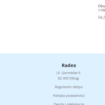
Obu
110
56,
Radex
Ul. Giermków 9,
82-300 Elbląg
Regulamin sklepu
Polityka prywatności
Zwroty i reklamacje