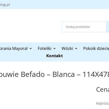
blag.pl
brania Mayoral
Foteliki
Wózki
Pokoik dzieci
Kontakt
buwie Befado – Blanca – 114X47
Najniżs