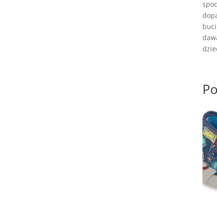
spod
dopa
buci
dawa
dzie
Po