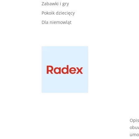
Zabawki i gry
Pokoik dziecięcy
Dla niemowląt
Opis
obuw
umoż