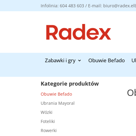
Infolinia: 604 483 603 / E-mail: biuro@radex.el
Zabawki i gry
Obuwie Befado
U
Kategorie produktów
O
Obuwie Befado
Ubrania Mayoral
Wózki
Foteliki
Rowerki