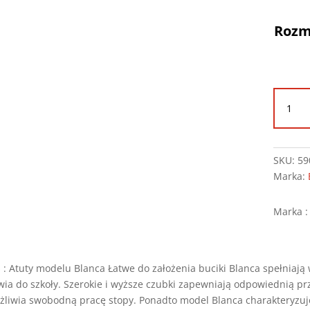
Rozm
ilość
Obuw
Befa
-
Blanc
SKU:
59
-
Marka:
114X
Marka :
 : Atuty modelu Blanca Łatwe do założenia buciki Blanca spełniaj
ia do szkoły. Szerokie i wyższe czubki zapewniają odpowiednią pr
liwia swobodną pracę stopy. Ponadto model Blanca charakteryzuj