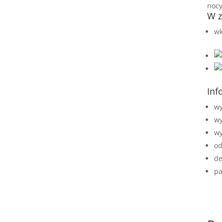
nocy
W z
wk
Inf
wy
wy
wy
od
de
pa