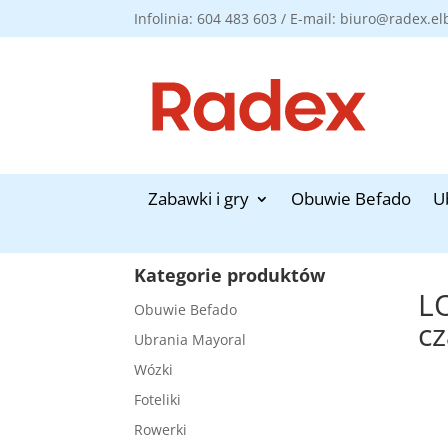
Infolinia: 604 483 603 / E-mail: biuro@radex.el
Zabawki i gry
Obuwie Befado
U
Kategorie produktów
L
Obuwie Befado
c
Ubrania Mayoral
Wózki
Foteliki
Rowerki