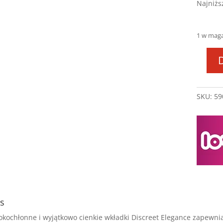
Najniżs
1 w mag
ilość
LOVI
Wkład
SKU:
59
lakta
DISC
ELEG
40
szt
czarn
s
kochłonne i wyjątkowo cienkie wkładki Discreet Elegance zapewnia