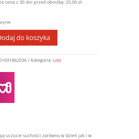
za cena z 30 dni przed obniżką:
25,00
zł
.
azynie
Dodaj do koszyka
ki
01691862036
Kategoria:
Lovi
cyjne
REET
ANCE
e
ją uczucie suchości zarówno w dzień jak i w