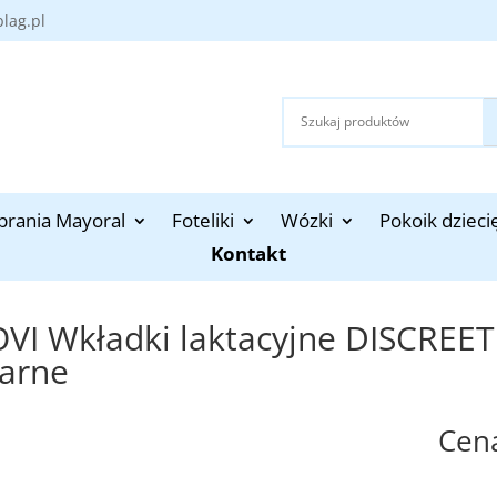
blag.pl
brania Mayoral
Foteliki
Wózki
Pokoik dzieci
Kontakt
OVI Wkładki laktacyjne DISCREE
zarne