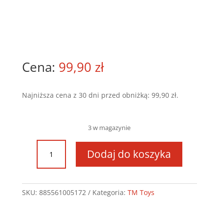
99,90
zł
Najniższa cena z 30 dni przed obniżką:
99,90
zł
.
3 w magazynie
ilość
Dodaj do koszyka
Littlest
Pet
Shop
Zest
SKU:
885561005172
Kategoria:
TM Toys
G7
S1