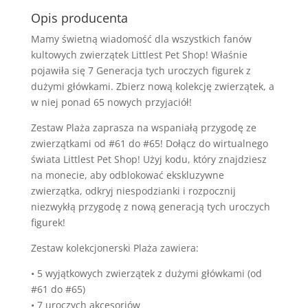
Plaża
Opis producenta
Z
5Fig
Mamy świetną wiadomość dla wszystkich fanów
kultowych zwierzątek Littlest Pet Shop! Właśnie
pojawiła się 7 Generacja tych uroczych figurek z
dużymi główkami. Zbierz nową kolekcję zwierzątek, a
w niej ponad 65 nowych przyjaciół!
Zestaw Plaża zaprasza na wspaniałą przygodę ze
zwierzątkami od #61 do #65! Dołącz do wirtualnego
świata Littlest Pet Shop! Użyj kodu, który znajdziesz
na monecie, aby odblokować ekskluzywne
zwierzątka, odkryj niespodzianki i rozpocznij
niezwykłą przygodę z nową generacją tych uroczych
figurek!
Zestaw kolekcjonerski Plaża zawiera:
• 5 wyjątkowych zwierzątek z dużymi główkami (od
#61 do #65)
• 7 uroczych akcesoriów