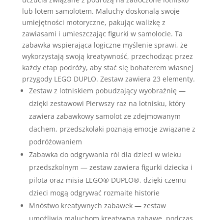
lub lotem samolotem. Maluchy doskonalą swoje
umiejętności motoryczne, pakując walizkę z
zawiasami i umieszczając figurki w samolocie. Ta
zabawka wspierająca logiczne myślenie sprawi, że
wykorzystają swoją kreatywność, przechodząc przez
każdy etap podróży, aby stać się bohaterem własnej
przygody LEGO DUPLO. Zestaw zawiera 23 elementy.
Zestaw z lotniskiem pobudzający wyobraźnię —
dzięki zestawowi Pierwszy raz na lotnisku, który
zawiera zabawkowy samolot ze zdejmowanym
dachem, przedszkolaki poznają emocje związane z
podróżowaniem
Zabawka do odgrywania ról dla dzieci w wieku
przedszkolnym — zestaw zawiera figurki dziecka i
pilota oraz misia LEGO® DUPLO®, dzięki czemu
dzieci mogą odgrywać rozmaite historie
Mnóstwo kreatywnych zabawek — zestaw
umożliwia maluchom kreatywną zabawę, podczas