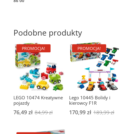
86 00
Podobne produkty
PROMOCJA!
PROMOCJA!
LEGO 10474 Kreatywne
Lego 10445 Bolidy i
pojazdy
kierowcy F1R
76,49
zł
Pierwotna
Aktualna
170,99
zł
Pierwot
Aktualn
84,99
zł
189,99
zł
cena
cena
cena
cena
wynosiła:
wynosi:
wynosiła
wynosi: