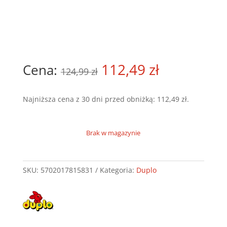
Pierwotna
112,49
zł
Aktualna
124,99
zł
cena
cena
Najniższa cena z 30 dni przed obniżką:
112,49
zł
.
wynosiła:
wynosi:
124,99 zł.
112,49 zł.
Brak w magazynie
SKU:
5702017815831
Kategoria:
Duplo