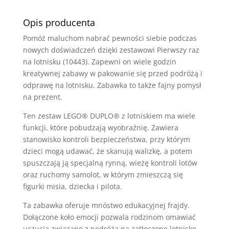
Opis producenta
Pomóż maluchom nabrać pewności siebie podczas
nowych doświadczeń dzięki zestawowi Pierwszy raz
na lotnisku (10443). Zapewni on wiele godzin
kreatywnej zabawy w pakowanie się przed podróżą i
odprawę na lotnisku. Zabawka to także fajny pomysł
na prezent.
Ten zestaw LEGO® DUPLO® z lotniskiem ma wiele
funkcji, które pobudzają wyobraźnię. Zawiera
stanowisko kontroli bezpieczeństwa, przy którym
dzieci mogą udawać, że skanują walizkę, a potem
spuszczają ją specjalną rynną, wieżę kontroli lotów
oraz ruchomy samolot, w którym zmieszczą się
figurki misia, dziecka i pilota.
Ta zabawka oferuje mnóstwo edukacyjnej frajdy.
Dołączone koło emocji pozwala rodzinom omawiać
uczucia związane z podróżą na zatłoczone lotnisko