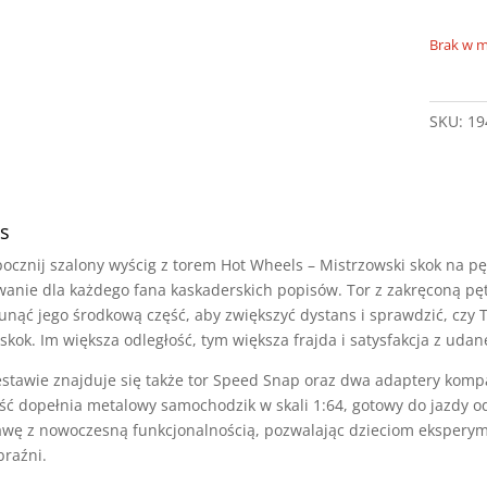
Brak w 
SKU:
19
s
ocznij szalony wyścig z torem Hot Wheels – Mistrzowski skok na p
anie dla każdego fana kaskaderskich popisów. Tor z zakręconą pę
unąć jego środkową część, aby zwiększyć dystans i sprawdzić, czy
skok. Im większa odległość, tym większa frajda i satysfakcja z udan
stawie znajduje się także tor Speed Snap oraz dwa adaptery komp
ść dopełnia metalowy samochodzik w skali 1:64, gotowy do jazdy o
wę z nowoczesną funkcjonalnością, pozwalając dzieciom eksperyme
raźni.