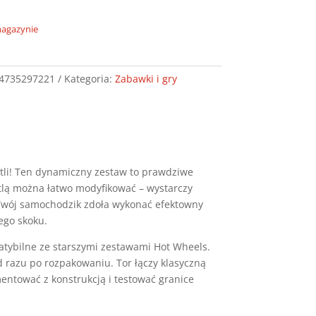
magazynie
4735297221
Kategoria:
Zabawki i gry
ętli! Ten dynamiczny zestaw to prawdziwe
tlą można łatwo modyfikować – wystarczy
 Twój samochodzik zdoła wykonać efektowny
ego skoku.
atybilne ze starszymi zestawami Hot Wheels.
d razu po rozpakowaniu. Tor łączy klasyczną
ntować z konstrukcją i testować granice