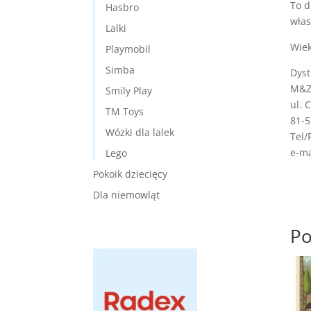
To d
Hasbro
wła
Lalki
Wiek
Playmobil
Simba
Dyst
M&Z 
Smily Play
ul. 
TM Toys
81-5
Wózki dla lalek
Tel/
e-ma
Lego
Pokoik dziecięcy
Dla niemowląt
Po