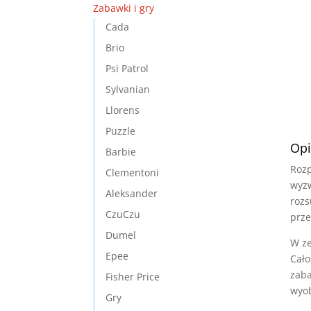
Zabawki i gry
Cada
Brio
Psi Patrol
Sylvanian
Llorens
Puzzle
Opi
Barbie
Rozp
Clementoni
wyzw
Aleksander
rozs
CzuCzu
prze
Dumel
W ze
Epee
Cało
zaba
Fisher Price
wyob
Gry