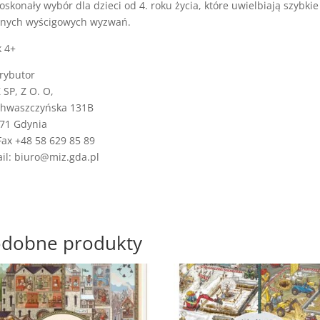
oskonały wybór dla dzieci od 4. roku życia, które uwielbiają szybki
snych wyścigowych wyzwań.
 4+
rybutor
SP, Z O. O,
Chwaszczyńska 131B
71 Gdynia
Fax +48 58 629 85 89
il: biuro@miz.gda.pl
dobne produkty