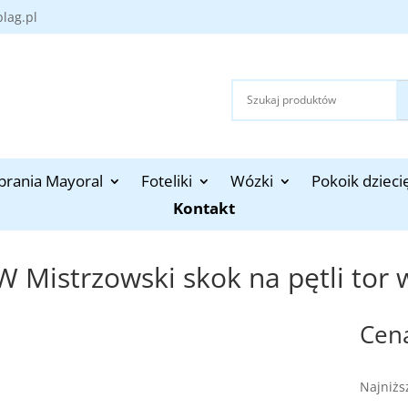
blag.pl
brania Mayoral
Foteliki
Wózki
Pokoik dzieci
Kontakt
 Mistrzowski skok na pętli tor w
Najniżs