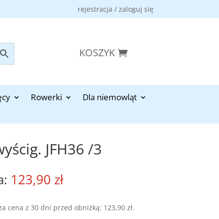
rejestracja / zaloguj się
KOSZYK
ęcy
Rowerki
Dla niemowląt
yścig. JFH36 /3
123,90
zł
za cena z 30 dni przed obniżką:
123,90
zł
.