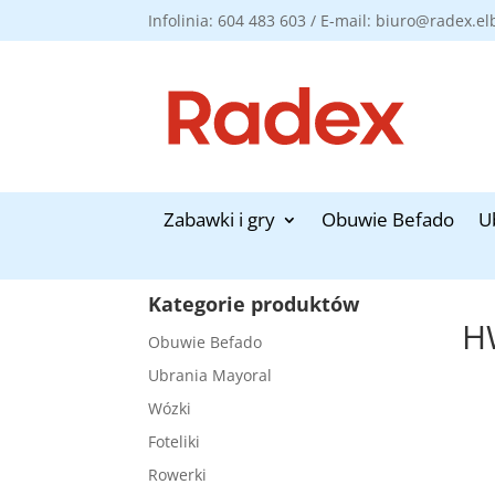
Infolinia: 604 483 603 / E-mail: biuro@radex.el
Zabawki i gry
Obuwie Befado
U
Kategorie produktów
HW
Obuwie Befado
Ubrania Mayoral
Wózki
Foteliki
Rowerki