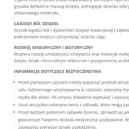
gryzaka delikatnie masują dziąsła, pomagając dziecku odk
silikonowego materiału.
ŁAGODZI BÓL DZIĄSEŁ
Gryzak łagodzi ból i dyskomfort dziąseł towarzyszący ząbko
podrażnione miejsca i przynosząc dziecku ulgę.
ROZWÓJ SENSORYCZNY I MOTORYCZNY
Wspiera rozwój umiejętności chwytania oraz motoryki małe
dotyku dzięki różnorodnym teksturom i przyjemnemu w dot
INFORMACJE DOTYCZĄCE BEZPIECZEŃSTWA
Przed pierwszym użyciem należy wyparzyć produkt wrzątk
celu codziennego utrzymywania w czystości zalecamy myc
mydła dla dzieci. Po umyciu dokładnie wypłukać i wysusz
Usuń wszystkie zabezpieczenia z zabawki, które mogą być
Przed każdym podaniem zabawki dziecku, sprawdź jej ja
gwarantuje Twojemu dziecku bezpieczne użytkowanie. Wy
zauważysz pierwsze oznaki uszkodzenia.