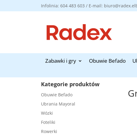
Infolinia: 604 483 603 / E-mail: biuro@radex.el
Zabawki i gry
Obuwie Befado
U
Kategorie produktów
Gr
Obuwie Befado
Ubrania Mayoral
Wózki
Foteliki
Rowerki