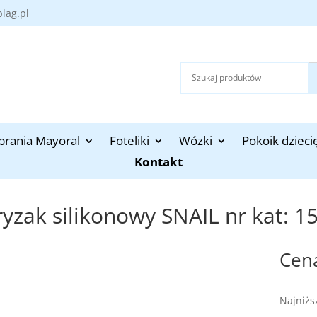
blag.pl
brania Mayoral
Foteliki
Wózki
Pokoik dzieci
Kontakt
yzak silikonowy SNAIL nr kat: 1
Najniżs