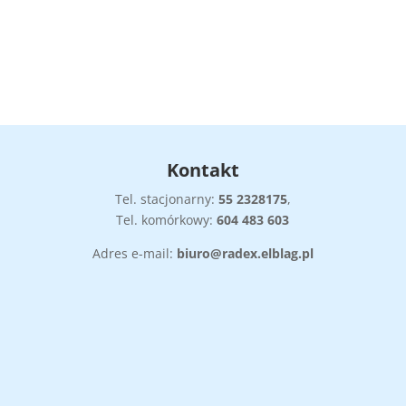
Kontakt
Tel. stacjonarny:
55
2328175
,
Tel. komórkowy:
604 483 603
Adres e-mail:
biuro@radex.elblag.pl