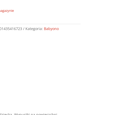
magazynie
01435416723
Kategoria:
Babyono
dziecka. Wypustki na powierzchni