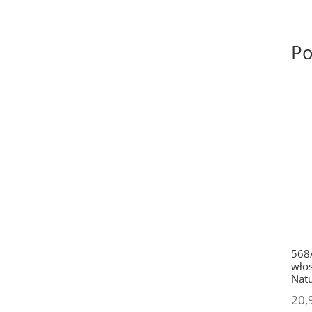
Po
568/
włos
Natu
20,