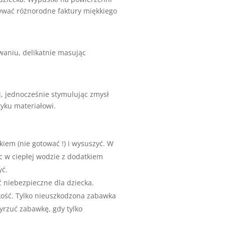
rywać różnorodne faktury miękkiego
waniu, delikatnie masując
j, jednocześnie stymulując zmysł
yku materiałowi.
iem (nie gotować !) i wysuszyć. W
 w ciepłej wodzie z dodatkiem
yć.
 niebezpieczne dla dziecka.
kość. Tylko nieuszkodzona zabawka
rzuć zabawkę, gdy tylko