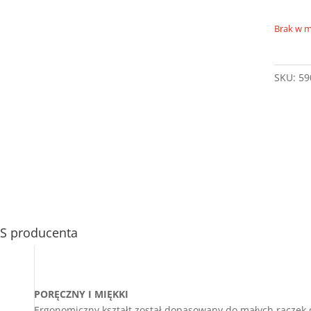
Brak w 
SKU:
59
S producenta
PORĘCZNY I MIĘKKI
Ergonomiczny kształt został dopasowany do małych rączek 