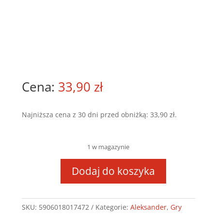
33,90
zł
Najniższa cena z 30 dni przed obniżką:
33,90
zł
.
1 w magazynie
Dodaj do koszyka
ilość
Granie
w
SKU:
5906018017472
Kategorie:
Aleksander
,
Gry
nawlekanie