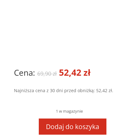
Pierwotna
52,42
zł
Aktualna
69,90
zł
cena
cena
Najniższa cena z 30 dni przed obniżką:
52,42
zł
.
wynosiła:
wynosi:
69,90 zł.
52,42 zł.
1 w magazynie
Dodaj do koszyka
ilość
Duck