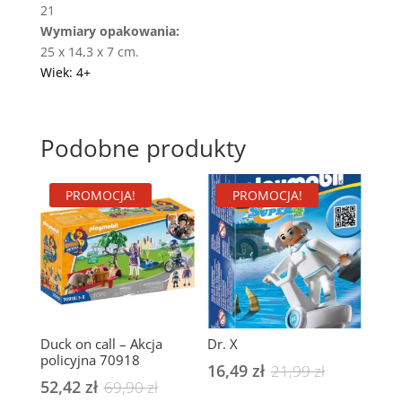
21
Wymiary opakowania:
25 x 14,3 x 7 cm.
Wiek: 4+
Podobne produkty
PROMOCJA!
PROMOCJA!
Duck on call – Akcja
Dr. X
policyjna 70918
16,49
zł
Pierwotna
Aktualna
21,99
zł
52,42
zł
Pierwotna
Aktualna
69,90
zł
cena
cena