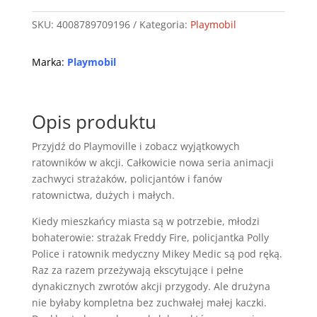
on
SKU:
4008789709196
Kategoria:
Playmobil
call
-
Akcja
Marka:
Playmobil
ratunkowa
70919
Opis produktu
Przyjdź do Playmoville i zobacz wyjątkowych
ratowników w akcji. Całkowicie nowa seria animacji
zachwyci strażaków, policjantów i fanów
ratownictwa, dużych i małych.
Kiedy mieszkańcy miasta są w potrzebie, młodzi
bohaterowie: strażak Freddy Fire, policjantka Polly
Police i ratownik medyczny Mikey Medic są pod ręką.
Raz za razem przeżywają ekscytujące i pełne
dynakicznych zwrotów akcji przygody. Ale drużyna
nie byłaby kompletna bez zuchwałej małej kaczki.