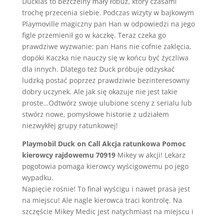
Ducklas to bezczelny mały łobuz, który czasami
trochę przecenia siebie. Podczas wizyty w bajkowym
Playmoville magiczny pan Han w odpowiedzi na jego
figle przemienił go w kaczkę. Teraz czeka go
prawdziwe wyzwanie: pan Hans nie cofnie zaklęcia,
dopóki Kaczka nie nauczy się w końcu być życzliwa
dla innych. Dlatego też Duck próbuje odzyskać
ludzką postać poprzez prawdziwie bezinteresowny
dobry uczynek. Ale jak się okazuje nie jest takie
proste…Odtwórz swoje ulubione sceny z serialu lub
stwórz nowe, pomysłowe historie z udziałem
niezwykłej grupy ratunkowej!
Playmobil Duck on Call Akcja ratunkowa Pomoc
kierowcy rajdowemu 70919
Mikey w akcji! Lekarz
pogotowia pomaga kierowcy wyścigowemu po jego
wypadku.
Napięcie rośnie! To finał wyścigu i nawet prasa jest
na miejscu! Ale nagle kierowca traci kontrolę. Na
szczęście Mikey Medic jest natychmiast na miejscu i