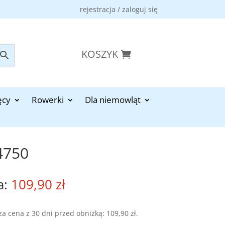
rejestracja / zaloguj się
KOSZYK
ęcy
Rowerki
Dla niemowląt
4750
109,90
zł
za cena z 30 dni przed obniżką:
109,90
zł
.