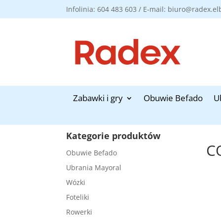
Infolinia: 604 483 603 / E-mail: biuro@radex.el
Zabawki i gry
Obuwie Befado
U
Kategorie produktów
C
Obuwie Befado
Ubrania Mayoral
Wózki
Foteliki
Rowerki