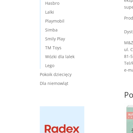
eksp
Hasbro
supe
Lalki
Prod
Playmobil
Simba
Dyst
Smily Play
M&Z 
TM Toys
ul. 
81-5
Wózki dla lalek
Tel/
Lego
e-ma
Pokoik dziecięcy
Dla niemowląt
Po