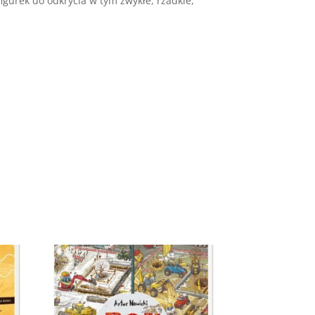
figurek do odkrycia w tym zwykłe, rzadkie,