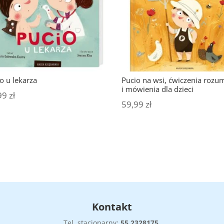
o u lekarza
Pucio na wsi, ćwiczenia rozu
i mówienia dla dzieci
99
zł
59,99
zł
Kontakt
Tel. stacjonarny:
55
2328175
,