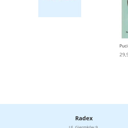
Puci
29,
Radex
Ul. Giermków 9,