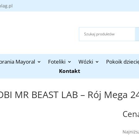
blag.pl
brania Mayoral
Foteliki
Wózki
Pokoik dzieci
Kontakt
OBI MR BEAST LAB – Rój Mega 2
Najniżs