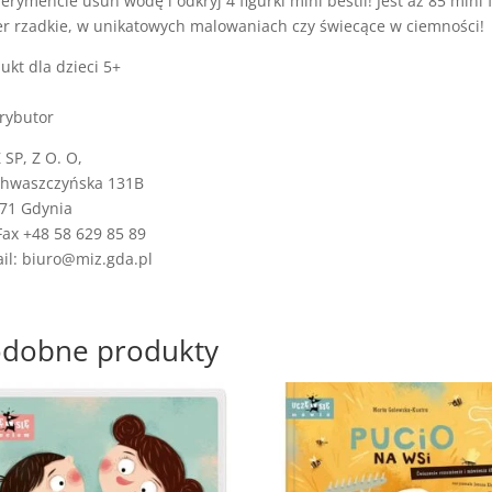
erymencie usuń wodę i odkryj 4 figurki mini bestii! Jest aż 85 mini 
r rzadkie, w unikatowych malowaniach czy świecące w ciemności!
ukt dla dzieci 5+
rybutor
SP, Z O. O,
Chwaszczyńska 131B
71 Gdynia
Fax +48 58 629 85 89
il: biuro@miz.gda.pl
dobne produkty