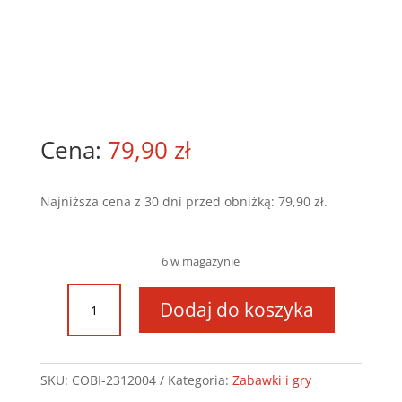
79,90
zł
Najniższa cena z 30 dni przed obniżką:
79,90
zł
.
6 w magazynie
ilość
Dodaj do koszyka
COBI
BUBBLE
POPOS
pachnące
SKU:
COBI-2312004
Kategoria:
Zabawki i gry
maskotki