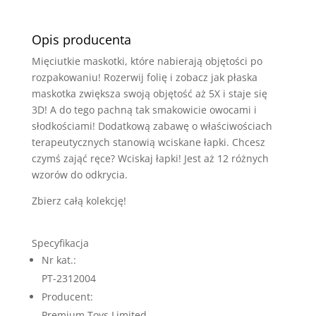
2312004
Opis producenta
Mięciutkie maskotki, które nabierają objętości po
rozpakowaniu! Rozerwij folię i zobacz jak płaska
maskotka zwiększa swoją objętość aż 5X i staje się
3D! A do tego pachną tak smakowicie owocami i
słodkościami! Dodatkową zabawę o właściwościach
terapeutycznych stanowią wciskane łapki. Chcesz
czymś zająć ręce? Wciskaj łapki! Jest aż 12 różnych
wzorów do odkrycia.
Zbierz całą kolekcję!
Specyfikacja
Nr kat.:
PT-2312004
Producent:
Premium Toys Limited