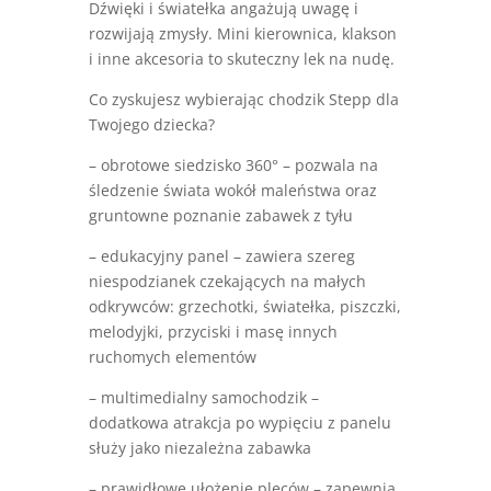
Dźwięki i światełka angażują uwagę i
rozwijają zmysły. Mini kierownica, klakson
i inne akcesoria to skuteczny lek na nudę.
Co zyskujesz wybierając chodzik Stepp dla
Twojego dziecka?
– obrotowe siedzisko 360° – pozwala na
śledzenie świata wokół maleństwa oraz
gruntowne poznanie zabawek z tyłu
– edukacyjny panel – zawiera szereg
niespodzianek czekających na małych
odkrywców: grzechotki, światełka, piszczki,
melodyjki, przyciski i masę innych
ruchomych elementów
– multimedialny samochodzik –
dodatkowa atrakcja po wypięciu z panelu
służy jako niezależna zabawka
– prawidłowe ułożenie pleców – zapewnia