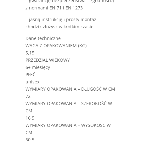
– gwarancję bezpieczeństwa – zgodnością
z normami EN 71 i EN 1273
– jasną instrukcję i prosty montaż –
chodzik złożysz w krótkim czasie
Dane techniczne
WAGA Z OPAKOWANIEM (KG)
5,15
PRZEDZIAŁ WIEKOWY
6+ miesięcy
PŁEĆ
unisex
WYMIARY OPAKOWANIA – DŁUGOŚĆ W CM
72
WYMIARY OPAKOWANIA – SZEROKOŚĆ W
CM
16,5
WYMIARY OPAKOWANIA – WYSOKOŚĆ W
CM
60,5