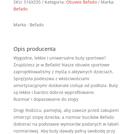
-
SKU:
516X335
Kategoria:
Obuwie Befado
Marka:
516X335
Befado
Marka : Befado
Opis producenta
Wygodne, lekkie i uniwersalne buty sportowe?
Znajdziesz je w Befado! Nasze obuwie sportowe
zaprojektowaliśmy z myślą o aktywnych dzieciach.
Sprężysta podeszwa z właściwościami
amortyzacyjnymi doskonale izoluje od podłoża. Buty
są lekkie i bardzo dobrze wyprofilowane.
Rozmiar i dopasowanie do stopy
Drogi Rodzicu, pamiętaj, aby zawsze przed zakupem
zmierzyć stopę dziecka, a rozmiar bucików Befado
dobierać na podstawie wymiarów podanych w tabeli
rozmiarowej. Aby buty dawały pełną swobodę przy