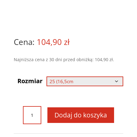
104,90
zł
Najniższa cena z 30 dni przed obniżką:
104,90
zł
.
Rozmiar
ilość
Dodaj do koszyka
Buty
sportowe
BEFADO