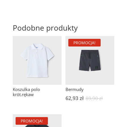
Podobne produkty
PROMOCJA!
Koszulka polo
Bermudy
krót.rękaw
62,93
zł
Pierwotna
Aktualna
89,90
zł
cena
cena
wynosiła:
wynosi:
PROMOCJA!
89,90 zł.
62,93 zł.