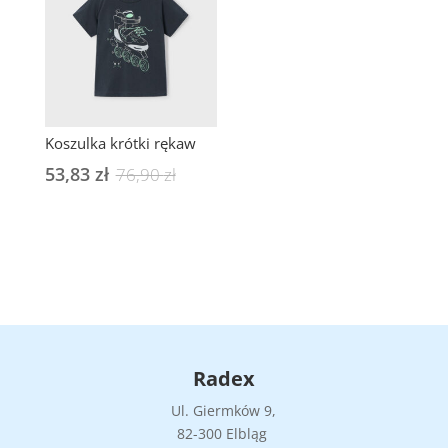
Koszulka krótki rękaw
53,83
zł
Pierwotna
Aktualna
76,90
zł
cena
cena
wynosiła:
wynosi:
76,90 zł.
53,83 zł.
Radex
Ul. Giermków 9,
82-300 Elbląg