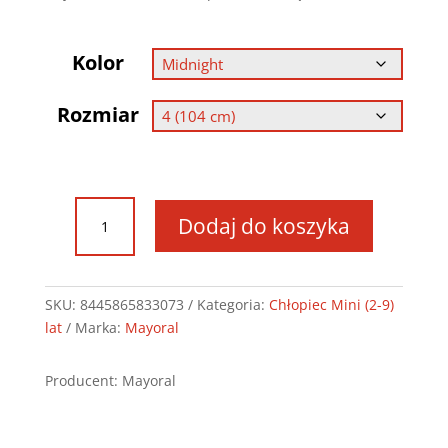
wynosiła:
wynosi:
109,90 zł.
76,93 zł.
Kolor
Rozmiar
ilość
Dodaj do koszyka
Bluza
dzianina
SKU:
8445865833073
Kategoria:
Chłopiec Mini (2-9)
lat
Marka:
Mayoral
Producent: Mayoral