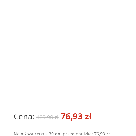
Pierwotna
76,93
zł
Aktualna
109,90
zł
cena
cena
Najniższa cena z 30 dni przed obniżką:
76,93
zł
.