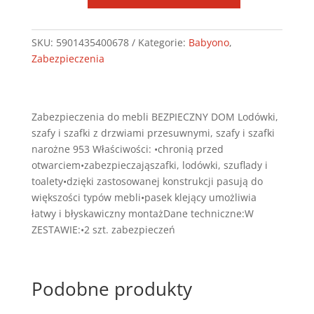
953/01
Zabezpieczenie
SKU:
5901435400678
Kategorie:
Babyono
,
uniwersalne
Zabezpieczenia
białe
Zabezpieczenia do mebli BEZPIECZNY DOM Lodówki,
szafy i szafki z drzwiami przesuwnymi, szafy i szafki
narożne 953 Właściwości: •chronią przed
otwarciem•zabezpieczająszafki, lodówki, szuflady i
toalety•dzięki zastosowanej konstrukcji pasują do
większości typów mebli•pasek klejący umożliwia
łatwy i błyskawiczny montażDane techniczne:W
ZESTAWIE:•2 szt. zabezpieczeń
Podobne produkty