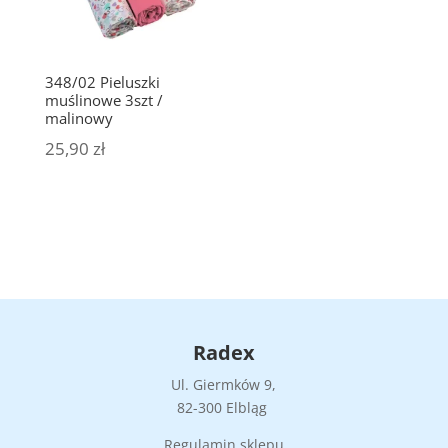
348/02 Pieluszki
muślinowe 3szt /
malinowy
25,90
zł
Radex
Ul. Giermków 9,
82-300 Elbląg
Regulamin sklepu