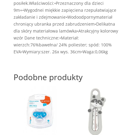
posiłek.Właściwości:•Przeznaczony dla dzieci
9m+•Wygodnei miękkie zapięciena rzepułatwiające
zakładanie i zdejmowanie•Wodoodpornymateriał
chroniący ubranka przed zabrudzeniem•Delikatna
dla skóry materiałowa lamówka•Atrakcyjny kolorowy
wzór Dane techniczne:•Materiał:
wierzch:76%bawełna/ 24% poliester; spód: 100%
EVA•Wymiary:szer. 26x wys. 36cm•Waga:0,06kg
Podobne produkty