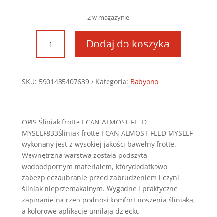
2 w magazynie
ilość
Dodaj do koszyka
833
Śliniak
frote
JEM
SKU:
5901435407639
Kategoria:
Babyono
PRAWIE
SAM
OPIS Śliniak frotte I CAN ALMOST FEED
MYSELF833Śliniak frotte I CAN ALMOST FEED MYSELF
wykonany jest z wysokiej jakości bawełny frotte.
Wewnętrzna warstwa została podszyta
wodoodpornym materiałem, którydodatkowo
zabezpieczaubranie przed zabrudzeniem i czyni
śliniak nieprzemakalnym. Wygodne i praktyczne
zapinanie na rzep podnosi komfort noszenia śliniaka,
a kolorowe aplikacje umilają dziecku