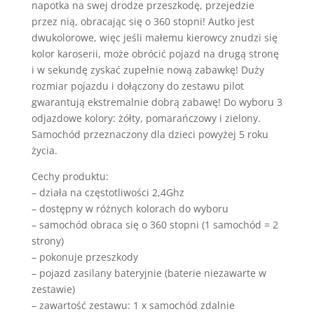
napotka na swej drodze przeszkodę, przejedzie
przez nią, obracając się o 360 stopni! Autko jest
dwukolorowe, więc jeśli małemu kierowcy znudzi się
kolor karoserii, może obrócić pojazd na drugą stronę
i w sekundę zyskać zupełnie nową zabawkę! Duży
rozmiar pojazdu i dołączony do zestawu pilot
gwarantują ekstremalnie dobrą zabawę! Do wyboru 3
odjazdowe kolory: żółty, pomarańczowy i zielony.
Samochód przeznaczony dla dzieci powyżej 5 roku
życia.
Cechy produktu:
– działa na częstotliwości 2,4Ghz
– dostępny w różnych kolorach do wyboru
– samochód obraca się o 360 stopni (1 samochód = 2
strony)
– pokonuje przeszkody
– pojazd zasilany bateryjnie (baterie niezawarte w
zestawie)
– zawartość zestawu: 1 x samochód zdalnie