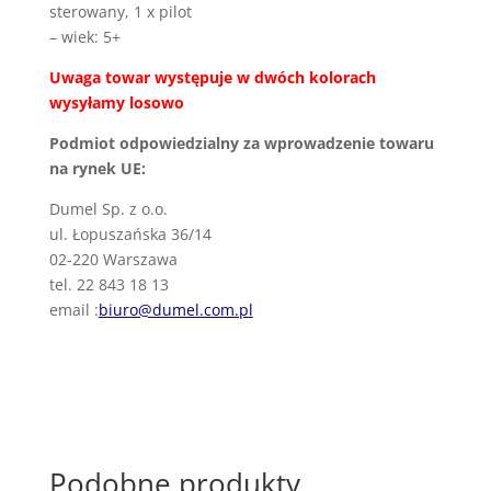
sterowany, 1 x pilot
– wiek: 5+
Uwaga towar występuje w dwóch kolorach
wysyłamy losowo
Podmiot odpowiedzialny za wprowadzenie towaru
na rynek UE:
Dumel Sp. z o.o.
ul. Łopuszańska 36/14
02-220 Warszawa
tel. 22 843 18 13
email :
biuro@dumel.com.pl
Podobne produkty