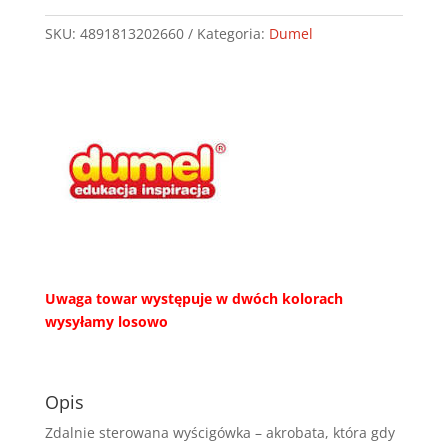
TORNADO
SKU:
4891813202660
Kategoria:
Dumel
Exost
-
TE
20266
Uwaga towar występuje w dwóch kolorach
wysyłamy losowo
Opis
Zdalnie sterowana wyścigówka – akrobata, która gdy