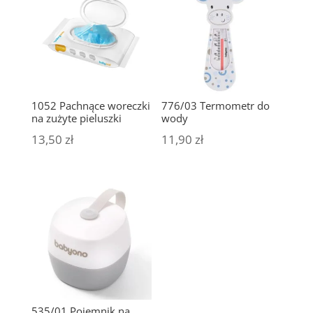
1052 Pachnące woreczki
776/03 Termometr do
na zużyte pieluszki
wody
13,50
zł
11,90
zł
535/01 Pojemnik na