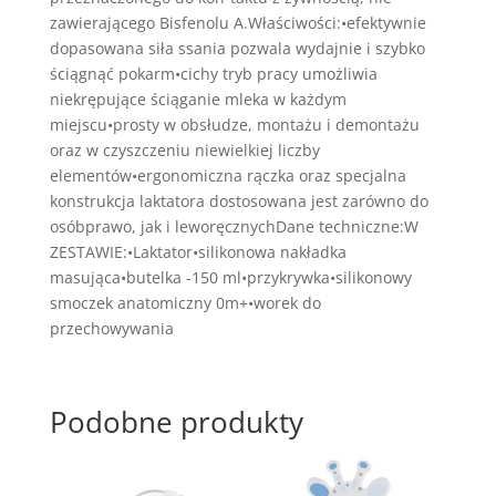
zawierającego Bisfenolu A.Właściwości:•efektywnie
dopasowana siła ssania pozwala wydajnie i szybko
ściągnąć pokarm•cichy tryb pracy umożliwia
niekrępujące ściąganie mleka w każdym
miejscu•prosty w obsłudze, montażu i demontażu
oraz w czyszczeniu niewielkiej liczby
elementów•ergonomiczna rączka oraz specjalna
konstrukcja laktatora dostosowana jest zarówno do
osóbprawo, jak i leworęcznychDane techniczne:W
ZESTAWIE:•Laktator•silikonowa nakładka
masująca•butelka -150 ml•przykrywka•silikonowy
smoczek anatomiczny 0m+•worek do
przechowywania
Podobne produkty