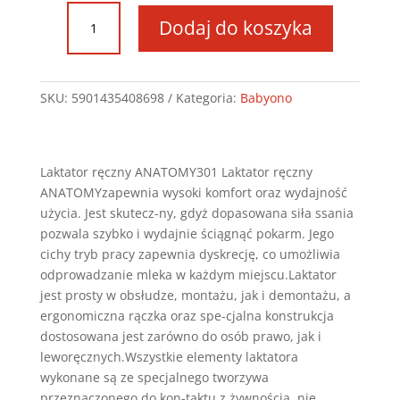
ilość
Dodaj do koszyka
301
Laktator
ręczny
ANATOMY
SKU:
5901435408698
Kategoria:
Babyono
Laktator ręczny ANATOMY301 Laktator ręczny
ANATOMYzapewnia wysoki komfort oraz wydajność
użycia. Jest skutecz-ny, gdyż dopasowana siła ssania
pozwala szybko i wydajnie ściągnąć pokarm. Jego
cichy tryb pracy zapewnia dyskrecję, co umożliwia
odprowadzanie mleka w każdym miejscu.Laktator
jest prosty w obsłudze, montażu, jak i demontażu, a
ergonomiczna rączka oraz spe-cjalna konstrukcja
dostosowana jest zarówno do osób prawo, jak i
leworęcznych.Wszystkie elementy laktatora
wykonane są ze specjalnego tworzywa
przeznaczonego do kon-taktu z żywnością, nie