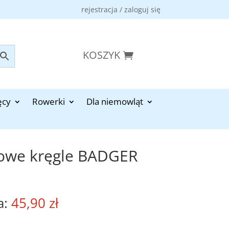
rejestracja / zaloguj się
KOSZYK
ęcy
Rowerki
Dla niemowląt
zowe kręgle BADGER
45,90
zł