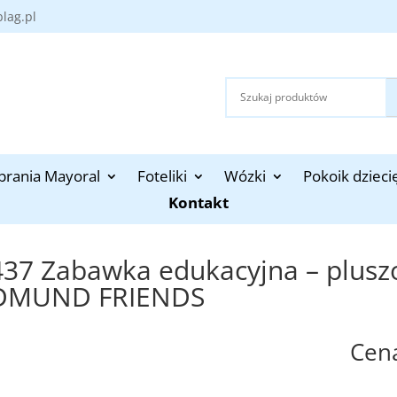
blag.pl
brania Mayoral
Foteliki
Wózki
Pokoik dzieci
Kontakt
437 Zabawka edukacyjna – plus
DMUND FRIENDS