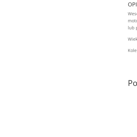
OPI
Weso
moto
lub 
Wiek
Kole
Po