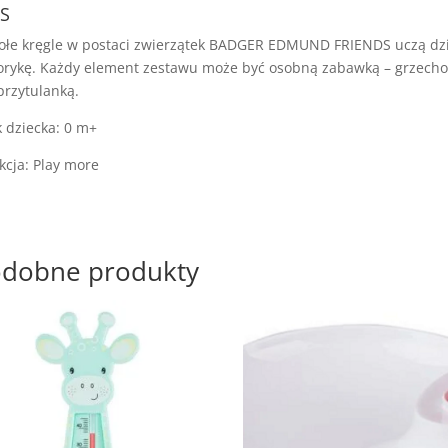
S
łe kręgle w postaci zwierzątek BADGER EDMUND FRIENDS uczą dzie
rykę. Każdy element zestawu może być osobną zabawką – grzechot
przytulanką.
 dziecka: 0 m+
kcja: Play more
dobne produkty