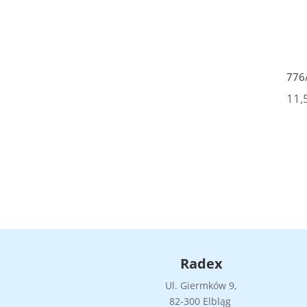
776
11,
Radex
Ul. Giermków 9,
82-300 Elbląg