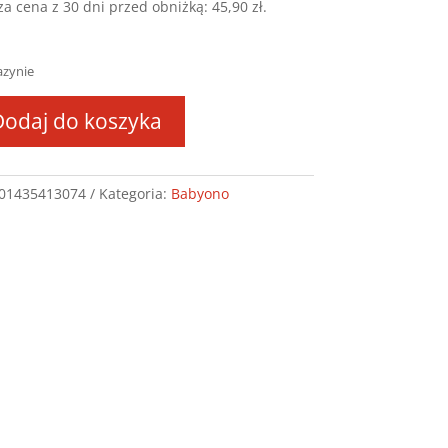
za cena z 30 dni przed obniżką:
45,90
zł
.
azynie
Dodaj do koszyka
wka
01435413074
Kategoria:
Babyono
cyjna
zowe
e
ER
UND
NDS