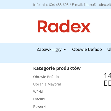
Infolinia: 604 483 603 / E-mail: biuro@radex.el
Zabawki i gry
Obuwie Befado
U
Kategorie produktów
1
Obuwie Befado
E
Ubrania Mayoral
Wózki
Foteliki
Rowerki